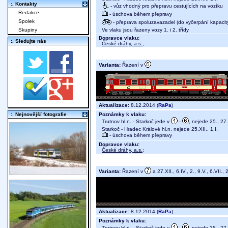
:. Kontakty
- vůz vhodný pro přepravu cestujících na vozíku
Redakce
- úschova během přepravy
Spolek
- přeprava spoluzavazadel (do vyčerpání kapacit
Ve vlaku jsou řazeny vozy 1. i 2. třídy
Skupiny
Dopravce vlaku:
:. Sledujte nás
České dráhy, a.s.
;
Varianta:
Řazení v
Aktualizace:
8.12.2014 (
RaPa
)
Poznámky k vlaku:
:. Nejnovější fotografie
Trutnov hl.n. - Starkoč jede v
-
, nejede 25., 27.X
Starkoč - Hradec Králové hl.n. nejede 25.XII., 1.I.
- úschova během přepravy
Dopravce vlaku:
České dráhy, a.s.
;
Varianta:
Řazení v
a 27.XII., 6.IV., 2., 9.V., 6.VII., 
Aktualizace:
8.12.2014 (
RaPa
)
Poznámky k vlaku:
Trutnov hl.n. - Starkoč jede v
-
, nejede 25., 27.X