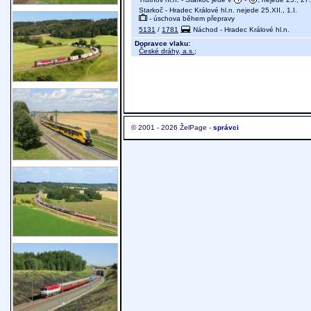
Starkoč - Hradec Králové hl.n. nejede 25.XII., 1.I.
- úschova během přepravy
5131
/
1781
Náchod - Hradec Králové hl.n.
Dopravce vlaku:
České dráhy, a.s.
;
© 2001 - 2026 ŽelPage -
správci