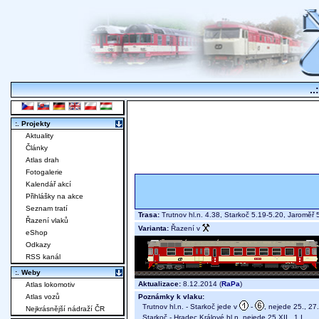
..
:. Projekty
Aktuality
Články
Atlas drah
Fotogalerie
Kalendář akcí
Přihlášky na akce
Seznam tratí
Trasa:
Trutnov hl.n. 4.38, Starkoč 5.19-5.20, Jaroměř
Řazení vlaků
Varianta:
Řazení v
eShop
Odkazy
RSS kanál
:. Weby
Aktualizace:
8.12.2014 (
RaPa
)
Atlas lokomotiv
Poznámky k vlaku:
Atlas vozů
Trutnov hl.n. - Starkoč jede v
-
, nejede 25., 27.X
Nejkrásnější nádraží ČR
Starkoč - Hradec Králové hl.n. nejede 25.XII., 1.I.