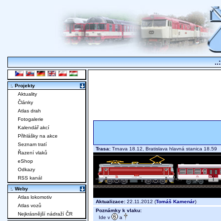
..
:. Projekty
Aktuality
Články
Atlas drah
Fotogalerie
Kalendář akcí
Přihlášky na akce
Seznam tratí
Trasa:
Trnava 18.12, Bratislava hlavná stanica 18.5
Řazení vlaků
eShop
Odkazy
RSS kanál
:. Weby
Atlas lokomotiv
Aktualizace:
22.11.2012 (
Tomáš Kamenár
)
Atlas vozů
Poznámky k vlaku:
Nejkrásnější nádraží ČR
Ide v
a