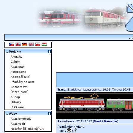
..
:. Projekty
Aktuality
Články
Atlas drah
Fotogalerie
Kalendář akcí
Přihlášky na akce
Seznam tratí
Trasa:
Bratislava hlavná stanica 16.01, Trnava 16.4
Řazení vlaků
eShop
Odkazy
RSS kanál
:. Weby
Atlas lokomotiv
Aktualizace:
22.11.2012 (
Tomáš Kamenár
)
Atlas vozů
Poznámky k vlaku:
Nejkrásnější nádraží ČR
Ide v
a