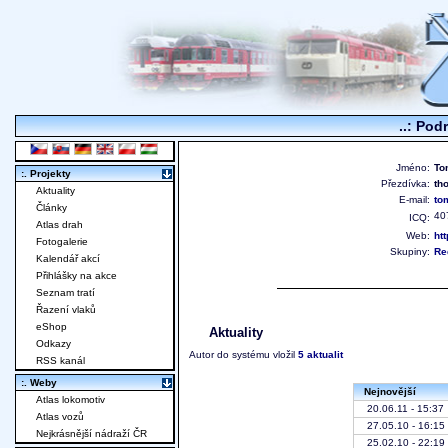
..: Pod
Jméno:
To
:. Projekty
Přezdívka:
th
Aktuality
E-mail:
to
Články
40
ICQ:
Atlas drah
Web:
htt
Fotogalerie
Skupiny:
Re
Kalendář akcí
Přihlášky na akce
Seznam tratí
Řazení vlaků
eShop
Aktuality
Odkazy
Autor do systému vložil
5 aktualit
RSS kanál
:. Weby
Nejnovější
Atlas lokomotiv
20.06.11 - 15:37
Atlas vozů
27.05.10 - 16:15
Nejkrásnější nádraží ČR
25.02.10 - 22:19