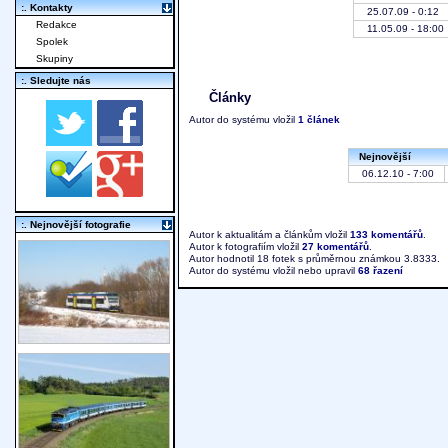
:. Kontakty
25.07.09 - 0:12
Redakce
11.05.09 - 18:00
Spolek
Skupiny
:. Sledujte nás
Články
Autor do systému vložil
1 článek
Nejnovější
06.12.10 - 7:00
:. Nejnovější fotografie
Autor k aktualitám a článkům vložil
133 komentářů
.
Autor k fotografiím vložil
27 komentářů
.
Autor hodnotil 18 fotek s průměrnou známkou 3.8333.
Autor do systému vložil nebo upravil
68 řazení