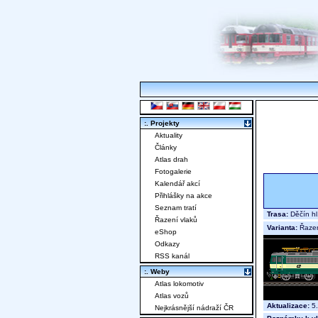
:. Projekty
Aktuality
Články
Atlas drah
Fotogalerie
Kalendář akcí
Přihlášky na akce
Seznam tratí
Trasa:
Děčín hl
Řazení vlaků
Varianta:
Řaze
eShop
Odkazy
RSS kanál
:. Weby
Atlas lokomotiv
Atlas vozů
Aktualizace:
5.
Nejkrásnější nádraží ČR