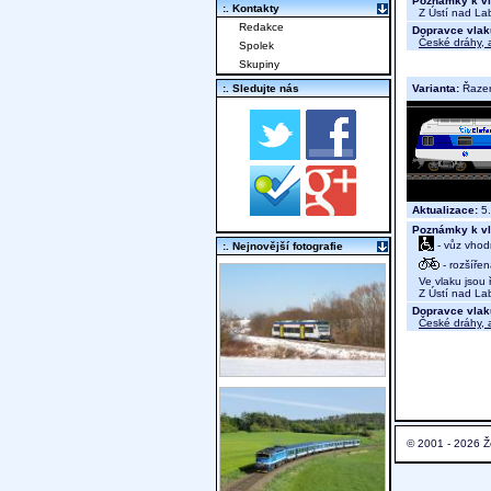
Poznámky k vl
:. Kontakty
Z Ústí nad Lab
Redakce
Dopravce vlak
České dráhy, a
Spolek
Skupiny
Varianta:
Řaze
:. Sledujte nás
Aktualizace:
5.
Poznámky k vl
- vůz vhod
:. Nejnovější fotografie
- rozšíře
Ve vlaku jsou ř
Z Ústí nad Lab
Dopravce vlak
České dráhy, a
© 2001 - 2026 Ž