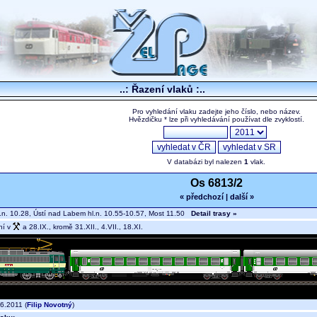
..: Řazení vlaků :..
Pro vyhledání vlaku zadejte jeho číslo, nebo název.
Hvězdičku * lze při vyhledávání používat dle zvyklostí.
V databázi byl nalezen
1
vlak.
Os 6813/2
« předchozí
|
další »
.n. 10.28, Ústí nad Labem hl.n. 10.55-10.57, Most 11.50
Detail trasy »
ní v
a 28.IX., kromě 31.XII., 4.VII., 18.XI.
6.2011 (
Filip Novotný
)