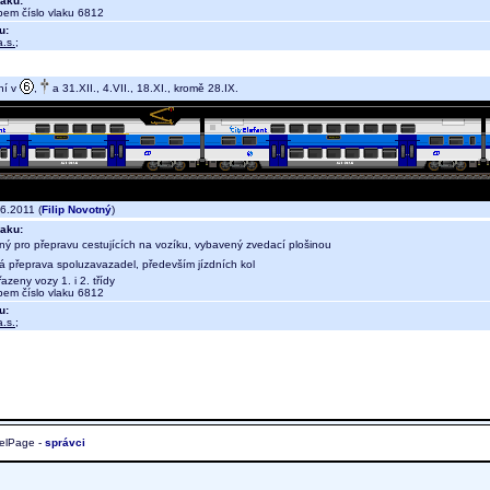
aku:
em číslo vlaku 6812
u:
.s.
;
ní v
,
a 31.XII., 4.VII., 18.XI., kromě 28.IX.
6.2011 (
Filip Novotný
)
aku:
ný pro přepravu cestujících na vozíku, vybavený zvedací plošinou
ná přeprava spoluzavazadel, především jízdních kol
azeny vozy 1. i 2. třídy
em číslo vlaku 6812
u:
.s.
;
elPage -
správci