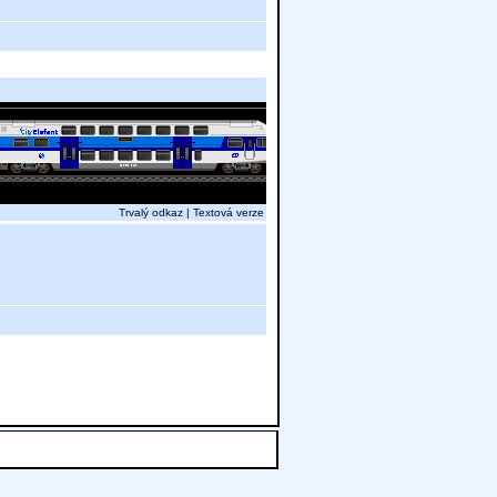
Trvalý odkaz
|
Textová verze