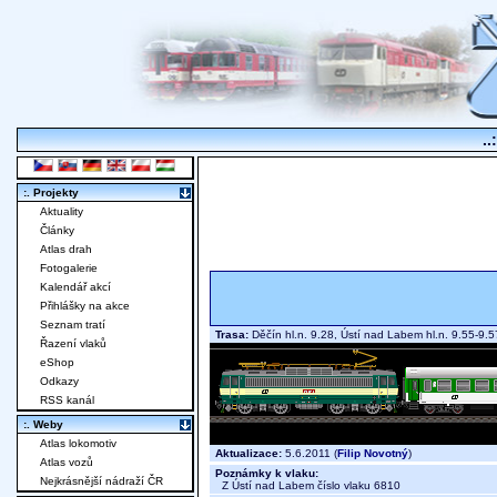
..
:. Projekty
Aktuality
Články
Atlas drah
Fotogalerie
Kalendář akcí
Přihlášky na akce
Seznam tratí
Trasa:
Děčín hl.n. 9.28, Ústí nad Labem hl.n. 9.55-9
Řazení vlaků
eShop
Odkazy
RSS kanál
:. Weby
Atlas lokomotiv
Aktualizace:
5.6.2011 (
Filip Novotný
)
Atlas vozů
Poznámky k vlaku:
Nejkrásnější nádraží ČR
Z Ústí nad Labem číslo vlaku 6810