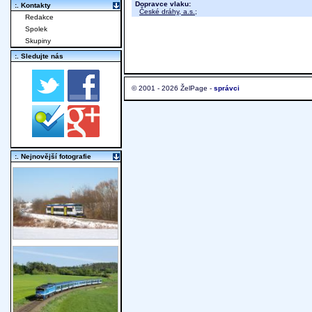
Dopravce vlaku:
:. Kontakty
České dráhy, a.s.
;
Redakce
Spolek
Skupiny
:. Sledujte nás
© 2001 - 2026 ŽelPage -
správci
:. Nejnovější fotografie