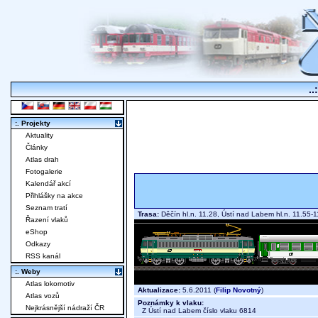
..
:. Projekty
Aktuality
Články
Atlas drah
Fotogalerie
Kalendář akcí
Přihlášky na akce
Seznam tratí
Trasa:
Děčín hl.n. 11.28, Ústí nad Labem hl.n. 11.55
Řazení vlaků
eShop
Odkazy
RSS kanál
:. Weby
Atlas lokomotiv
Aktualizace:
5.6.2011 (
Filip Novotný
)
Atlas vozů
Poznámky k vlaku:
Nejkrásnější nádraží ČR
Z Ústí nad Labem číslo vlaku 6814