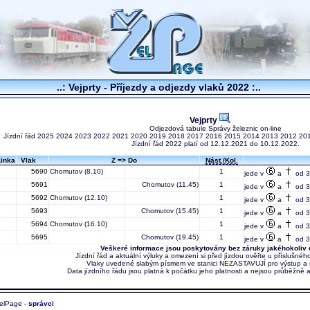
..: Vejprty - Příjezdy a odjezdy vlaků 2022 :..
Vejprty
Odjezdová tabule Správy železnic on-line
Jízdní řád
2025
2024
2023
2022
2021
2020
2019
2018
2017
2016
2015
2014
2013
2012
20
Jízdní řád 2022 platí od 12.12.2021 do 10.12.2022.
Linka
Vlak
Z => Do
Nást./Kol.
5690
Chomutov
(8.10)
1
jede v
a
od 3
5691
Chomutov
(11.45)
1
jede v
a
od 30
5692
Chomutov
(12.10)
1
jede v
a
od 30
5693
Chomutov
(15.45)
1
jede v
a
od 30
5694
Chomutov
(16.10)
1
jede v
a
od 30
5695
Chomutov
(19.45)
1
jede v
a
od 3
Veškeré informace jsou poskytovány bez záruky jakéhokoliv 
Jízdní řád a aktuální výluky a omezení si před jízdou ověřte u příslušnéh
Vlaky uvedené slabým písmem ve stanici NEZASTAVUJÍ pro výstup a 
Data jízdního řádu jsou platná k počátku jeho platnosti a nejsou průběžně 
elPage -
správci