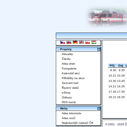
:. Projekty
Aktuality
Články
Atlas drah
Příj.
Odj.
Fotogalerie
9.30
9.35
Kalendář akcí
10.21
10.26
Přihlášky na akce
13.30
13.45
Seznam tratí
14.21
14.26
Řazení vlaků
17.30
17.35
eShop
18.21
18.26
Odkazy
RSS kanál
:. Weby
Atlas lokomotiv
Atlas vozů
Nejkrásnější nádraží ČR
© 2001 - 2026 Ž