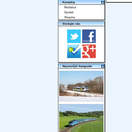
:. Kontakty
Redakce
Spolek
Skupiny
:. Sledujte nás
:. Nejnovější fotografie