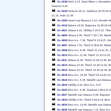
Os 4248
Hulín 3.15, Staré Město u Uherského 
Hodonín 5.04
Os 4249
Hodonín 20.11, Strážnice 20.35-20.3
21.23, Hulín 21.56
Os 4305
Veselí nad Moravou 5.14, Uherské Hra
Os 4316
Bylnice 18.02, Bojkovice 18.38-18.45
Os 4801
Jihlava 4.42, Okříšky 5.20-5.23, Tře
Os 4805
Jihlava 6.39, Třebíč 7.30-7.40, Námě
Os 4806
Brno hl.n. 7.39, Třebíč 9.15-9.25, Ji
Os 4807
Jihlava 7.32, Třebíč 8.30-8.39, Námě
Os 4808
Brno hl.n. 9.39, Třebíč 11.15-11.25, 
Os 4810
Brno hl.n. 11.39, Třebíč 13.15-13.25,
Os 4811
Jihlava 11.30, Třebíč 12.26-12.39, Br
Os 4813
Jihlava 13.30, Třebíč 14.28-14.42, Br
Os 4815
Jihlava 15.32, Třebíč 16.30-16.39, Br
Os 4818
Brno hl.n. 18.39, Třebíč 20.14-20.15,
Os 4824
Brno hl.n. 6.39, Náměšť nad Oslavou 
Os 4825
Okříšky 3.53, Brno hl.n. 5.37
Os 4826
Brno hl.n. 8.39, Zastávka u Brna 9.
Os 4827
Náměšť nad Oslavou 5.08, Rapotice 5
Os 4833
Okříšky 5.52, Třebíč 6.06-6.18, Brno 
Os 4834
Brno hl.n. 14.06, Náměšť nad Oslavo
Os 4835
Náměšť nad Oslavou 7.13, Brno hl.n.