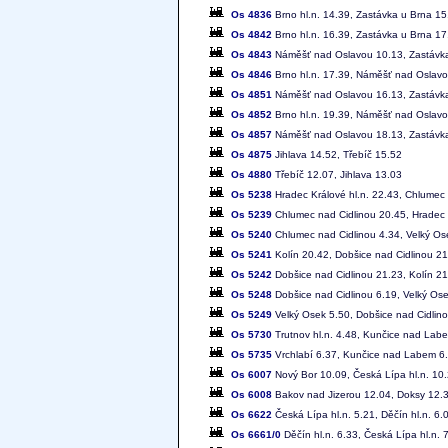
Os 4836
Brno hl.n. 14.39, Zastávka u Brna 1
Os 4842
Brno hl.n. 16.39, Zastávka u Brna 1
Os 4843
Náměšť nad Oslavou 10.13, Zastávka 
Os 4846
Brno hl.n. 17.39, Náměšť nad Oslav
Os 4851
Náměšť nad Oslavou 16.13, Zastávka 
Os 4852
Brno hl.n. 19.39, Náměšť nad Oslav
Os 4857
Náměšť nad Oslavou 18.13, Zastávka 
Os 4875
Jihlava 14.52, Třebíč 15.52
Os 4880
Třebíč 12.07, Jihlava 13.03
Os 5238
Hradec Králové hl.n. 22.43, Chlumec 
Os 5239
Chlumec nad Cidlinou 20.45, Hradec K
Os 5240
Chlumec nad Cidlinou 4.34, Velký Os
Os 5241
Kolín 20.42, Dobšice nad Cidlinou 2
Os 5242
Dobšice nad Cidlinou 21.23, Kolín 2
Os 5248
Dobšice nad Cidlinou 6.19, Velký Os
Os 5249
Velký Osek 5.50, Dobšice nad Cidlin
Os 5730
Trutnov hl.n. 4.48, Kunčice nad Labe
Os 5735
Vrchlabí 6.37, Kunčice nad Labem 6.4
Os 6007
Nový Bor 10.09, Česká Lípa hl.n. 10
Os 6008
Bakov nad Jizerou 12.04, Doksy 12.3
Os 6622
Česká Lípa hl.n. 5.21, Děčín hl.n. 6.
Os 6661/0
Děčín hl.n. 6.33, Česká Lípa hl.n. 