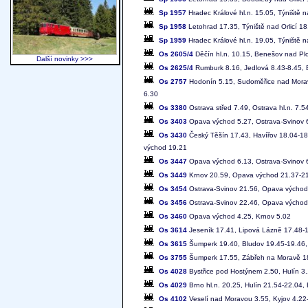
Sp 1957
Hradec Králové hl.n. 15.05, Týniště n
Sp 1958
Letohrad 17.35, Týniště nad Orlicí 18
Sp 1959
Hradec Králové hl.n. 19.05, Týniště n
Os 2605/4
Děčín hl.n. 10.15, Benešov nad Pl
Další novinky >>>
Os 2625/4
Rumburk 8.16, Jedlová 8.43-8.45, B
Os 2757
Hodonín 5.15, Sudoměřice nad Moravo
6.30
Os 3380
Ostrava střed 7.49, Ostrava hl.n. 7.5
Os 3403
Opava východ 5.27, Ostrava-Svinov 6.
Os 3430
Český Těšín 17.43, Havířov 18.04-18
východ 19.21
Os 3447
Opava východ 6.13, Ostrava-Svinov 6.
Os 3449
Krnov 20.59, Opava východ 21.37-21
Os 3454
Ostrava-Svinov 21.56, Opava východ
Os 3456
Ostrava-Svinov 22.46, Opava východ
Os 3460
Opava východ 4.25, Krnov 5.02
Os 3614
Jeseník 17.41, Lipová Lázně 17.48-1
Os 3615
Šumperk 19.40, Bludov 19.45-19.46, 
Os 3755
Šumperk 17.55, Zábřeh na Moravě 18
Os 4028
Bystřice pod Hostýnem 2.50, Hulín 3.
Os 4029
Brno hl.n. 20.25, Hulín 21.54-22.04,
Os 4102
Veselí nad Moravou 3.55, Kyjov 4.22-