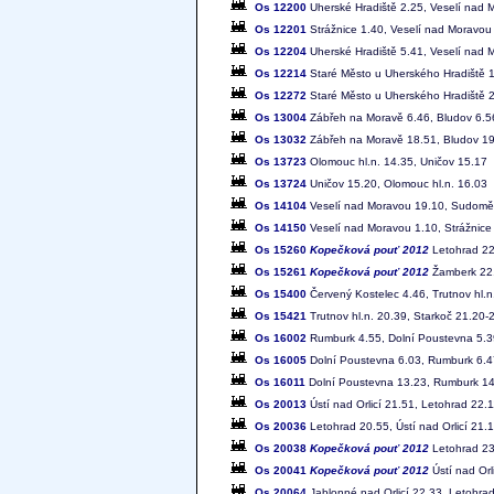
Os 12200
Uherské Hradiště 2.25, Veselí nad 
Os 12201
Strážnice 1.40, Veselí nad Moravou 
Os 12204
Uherské Hradiště 5.41, Veselí nad 
Os 12214
Staré Město u Uherského Hradiště 1
Os 12272
Staré Město u Uherského Hradiště 2
Os 13004
Zábřeh na Moravě 6.46, Bludov 6.5
Os 13032
Zábřeh na Moravě 18.51, Bludov 19
Os 13723
Olomouc hl.n. 14.35, Uničov 15.17
Os 13724
Uničov 15.20, Olomouc hl.n. 16.03
Os 14104
Veselí nad Moravou 19.10, Sudoměř
Os 14150
Veselí nad Moravou 1.10, Strážnice
Os 15260
Kopečková pouť 2012
Letohrad 22
Os 15261
Kopečková pouť 2012
Žamberk 22.
Os 15400
Červený Kostelec 4.46, Trutnov hl.n
Os 15421
Trutnov hl.n. 20.39, Starkoč 21.20-
Os 16002
Rumburk 4.55, Dolní Poustevna 5.3
Os 16005
Dolní Poustevna 6.03, Rumburk 6.4
Os 16011
Dolní Poustevna 13.23, Rumburk 1
Os 20013
Ústí nad Orlicí 21.51, Letohrad 22.
Os 20036
Letohrad 20.55, Ústí nad Orlicí 21.
Os 20038
Kopečková pouť 2012
Letohrad 23.
Os 20041
Kopečková pouť 2012
Ústí nad Orl
Os 20064
Jablonné nad Orlicí 22.33, Letohra