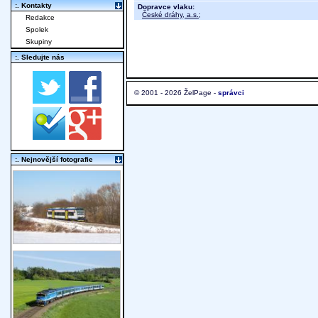
:. Kontakty
Dopravce vlaku:
České dráhy, a.s.
;
Redakce
Spolek
Skupiny
:. Sledujte nás
© 2001 - 2026 ŽelPage -
správci
:. Nejnovější fotografie