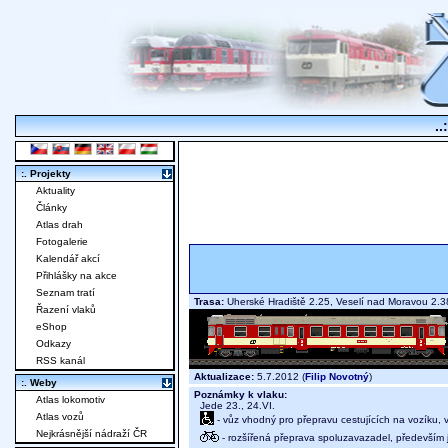
..
:. Projekty
Aktuality
Články
Atlas drah
Fotogalerie
Kalendář akcí
Přihlášky na akce
Seznam tratí
Trasa:
Uherské Hradiště 2.25, Veselí nad Moravou 2
Řazení vlaků
eShop
Odkazy
RSS kanál
Aktualizace:
5.7.2012 (
Filip Novotný
)
:. Weby
Poznámky k vlaku:
Atlas lokomotiv
Jede 23., 24.VI.
Atlas vozů
- vůz vhodný pro přepravu cestujících na vozíku,
Nejkrásnější nádraží ČR
- rozšířená přeprava spoluzavazadel, především j