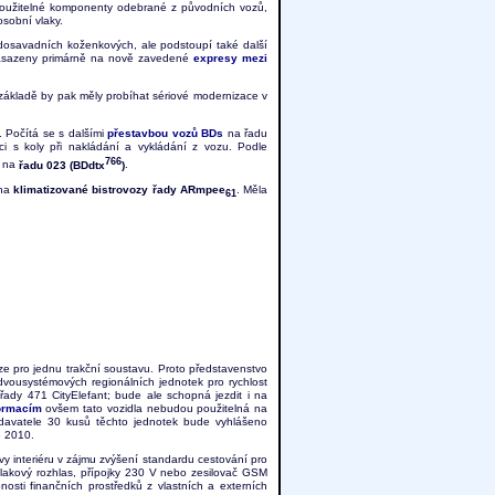
Použitelné komponenty odebrané z původních vozů,
osobní vlaky.
dosavadních koženkových, ale podstoupí také další
t nasazeny primárně na nově zavedené
expresy mezi
 základě by pak měly probíhat sériové modernizace v
 Počítá se s dalšími
přestavbou vozů BDs
na řadu
ci s koly při nakládání a vykládání z vozu. Podle
766
2 na
řadu 023 (BDdtx
)
.
 na
klimatizované bistrovozy řady ARmpee
. Měla
61
uze pro jednu trakční soustavu. Proto představenstvo
vousystémových regionálních jednotek pro rychlost
řady 471 CityElefant; bude ale schopná jezdit i na
ormacím
ovšem tato vozidla nebudou použitelná na
vatele 30 kusů těchto jednotek bude vyhlášeno
e 2010.
y interiéru v zájmu zvýšení standardu cestování pro
, vlakový rozhlas, přípojky 230 V nebo zesilovač GSM
osti finančních prostředků z vlastních a externích