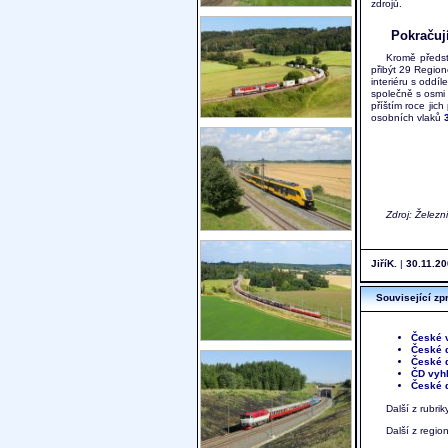
zdrojů.
Pokračuj
Kromě předst
přibýt 29 Regio
interiéru s oddí
společně s osmi 
příštím roce jic
osobních vlaků
Zdroj: Železn
JiříK.
|
30.11.20
Související zp
České v
České d
České d
ČD vyhl
České d
Další z rubri
Další z regi