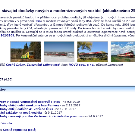
í stávající dodávky nových a modernizovaných vozidel (aktualizováno 29.
avených projektů budou i v příštím roce probíhat dodávky již objednaných nových i modernizov
nov (z toho 7 v provedení
Trio
), 9 modernizovaných vozů řady 054, čímž se řada rozšíří na 27 kus
lem 1. třídy, které vznikají přestavbou z již nepotřebných poštovních vozů. Do konce roku 2008 b
kusy původní řady 954, obsahující pouze oddíl 2. třídy. Do konce letošního roku by navíc mělo bý
h přibude dalších 8. Cestující se s touto řadou kromě pražské a ostravské aglomerace nově setk
3302
/
3309
. Po konstrukční stránce se u nových jednotek počítá s několika dílčími úpravami, včet
ičář,
České Dráhy
,
Železniční zajímavosti
, foto:
MOVO spol. s r.o.
, uživatel Livingproof
07 (4:00)
rávy
ozy v polské vnitrostátní dopravě i letos
- ne 9.6.2019
ráhy chtějí delší záruku na InterPantery
- so 2.12.2017
ráhy chtějí dalších 41 vozů od ÖBB
- ne 12.11.2017
ásí zakázky na nová vozidla
- čt 9.11.2017
ráhy nasazují prvního Vectrona do zkušebního provozu
- so 24.6.2017
ky
Vozidla
onu
Česká republika (celá)