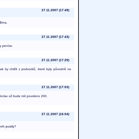
27.11.2007 (17:49)
 Brna.
27.11.2007 (17:43)
ly peníze.
27.11.2007 (17:29)
jak by chtěli z podvozků, které byly původně na
27.11.2007 (17:03)
řeclav už bude mít povoleno 200.
27.11.2007 (16:04)
m/h jezdily?