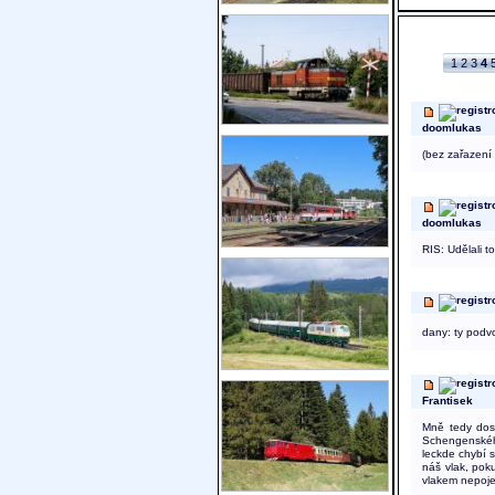
1
2
3
4
doomlukas
(bez zařazení
doomlukas
RIS: Udělali t
dany: ty podv
Frantisek
Mně tedy dos
Schengenského
leckde chybí s
náš vlak, pok
vlakem nepoje