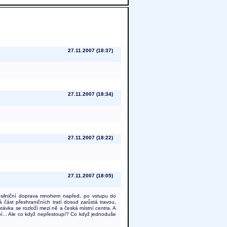
27.11.2007 (18:37)
27.11.2007 (18:34)
27.11.2007 (18:22)
27.11.2007 (18:05)
 silniční doprava mnohem napřed, po vstupu do
část přeshraničních tratí dosud zarůstá travou,
távka se rozloží mezi ně a česká místní centra. A
upí... Ale co když nepřestoupí? Co když jednoduše