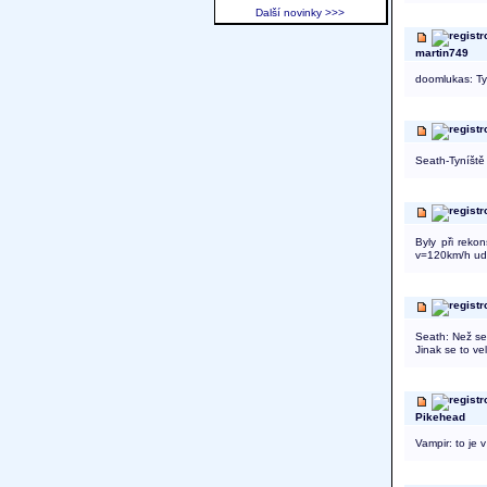
Další novinky >>>
martin749
doomlukas: Ty
Seath-Tyníště 
Byly při reko
v=120km/h ud
Seath: Než se
Jinak se to ve
Pikehead
Vampir: to je 