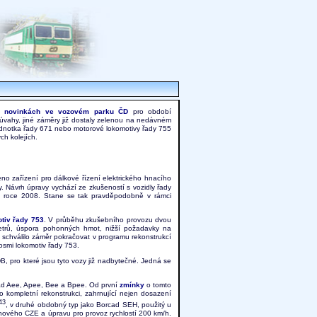
ch
novinkách ve vozovém parku ČD
pro období
úvahy, jiné záměry již dostaly zelenou na nedávném
ednotka řady 671 nebo motorové lokomotivy řady 755
ch kolejích.
no zařízení pro dálkové řízení elektrického hnacího
. Návrh úpravy vychází ze zkušeností s vozidly řady
v roce 2008. Stane se tak pravděpodobně v rámci
tiv řady 753
. V průběhu zkušebního provozu dvou
etrů, úspora pohonných hmot, nižší požadavky na
o schválilo záměr pokračovat v programu rekonstrukcí
osmi lokomotiv řady 753.
, pro které jsou tyto vozy již nadbytečné. Jedná se
ad Aee, Apee, Bee a Bpee. Od první
zmí­nky
o tomto
o kompletní rekonstrukci, zahrnující nejen dosazení
43
, v druhé obdobný typ jako Borcad SEH, použitý u
nového CZE a úpravu pro provoz rychlostí 200 km/h.