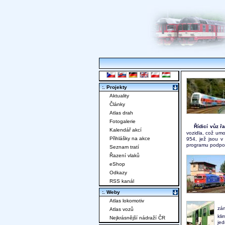
:. Projekty
Aktuality
Články
Atlas drah
Fotogalerie
Řídicí vůz ř
Kalendář akcí
vozidla, což umo
Přihlášky na akce
954, jež jsou 
programu podpor
Seznam tratí
Řazení vlaků
eShop
Odkazy
RSS kanál
:. Weby
Atlas lokomotiv
zám
Atlas vozů
kli
Nejkrásnější nádraží ČR
jed