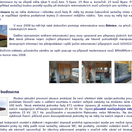
dernizace by se zřejmě měla týkat 5 vozů Aee, 5 Apee, 15 Bee a, konečně, 15 kusů Bpee. 
příklad sedačky) budou později využity při drobných rekonstrukcích vozů určených pro rychlíky a 
rnizace
by se měla dotknout i několika vozů řady B: měly by dostat čalouněné sedačky místo 
ako je například výměna podlahové krytiny či obnovení vnějšího nátěru. Tyto vozy by měly bý
.
V roce 2008 by měl být také dokončen prototyp rekonstrukce vozu
Bdmtee
, na jehož
následujících letech.
Dalším významným směrem rekonstrukcí jsou vozy upravené pro přepravu jízdních kol.
Bvt
, která přinese nejen zvýšení přepravní kapacity, ale hlavně pohodlnější manipula
dostupných informací lze předpokládat i vyšší počet rekonstrukcí přípojných vozů 020/02
měsíčním odkladu původního záměru se opět pracuje na přípravě modernizace vozů BRm/BRcm
o konce roku 2008.
 budoucna
Rozbor aktuální provozní situace prokázal, že není efektivní dále vyvíjet jednotky po
požádalo Dozorčí radu o udělení souhlasu k zadání veřejné zakázky na dodávku série d
160 km/h. Nová elektrická jednotka řady 671 vznikne úpravou již existujícího konceptu 
tratích napájených střídavým systémem 25 kV, 50 Hz. Oproti
původně zveřejněným inf
systému 15 kV, 16,7 Hz, používaném v sousedním Rakousku nebo Německu. Na doda
výběrové řízení; přičemž první dvousystémové jednotky by se měly na tratích objevit v roc
d kolejových vozidel v dálkové i regionální dopravě probíhá vypracování studie pro možné úprav
základní prvky by měly patřit nové sedačky, vákuové WC, lité podlahy, centrální ovládání dveří
Dráhy ale zároveň upozorňují, že všechny plánované projekty v značné míře závisí od dostupn