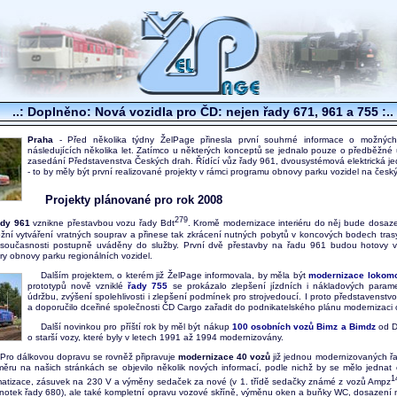
..: Doplněno: Nová vozidla pro ČD: nejen řady 671, 961 a 755 :..
Praha
- Před několika týdny ŽelPage přinesla první souhrné informace o možný
následujících několika let. Zatímco u některých konceptů se jednalo pouze o předběžné 
zasedání Představenstva Českých drah. Řídící vůz řady 961, dvousystémová elektrická j
- to by měly být první realizované projekty v rámci programu obnovy parku vozidel na český
Projekty plánované pro rok 2008
279
ady 961
vznikne přestavbou vozu řady Bdt
. Kromě modernizace interiéru do něj bude dosaze
žní vytváření vratných souprav a přinese tak zkrácení nutných pobytů v koncových bodech trasy
v současnosti postupně uváděny do služby. První dvě přestavby na řadu 961 budou hotovy 
y obnovy parku regionálních vozidel.
Dalším projektem, o kterém již ŽelPage informovala, by měla být
modernizace lokomo
prototypů nově vzniklé
řady 755
se prokázalo zlepšení jízdních i nákladových param
údržbu, zvýšení spolehlivosti i zlepšení podmínek pro strojvedoucí. I proto představenstv
a doporučilo dceřiné společnosti ČD Cargo zařadit do podnikatelského plánu modernizaci 
Další novinkou pro příští rok by měl být nákup
100 osobních vozů Bimz a Bimdz
od DB
o starší vozy, které byly v letech 1991 až 1994 modernizovány.
Pro dálkovou dopravu se rovněž připravuje
modernizace 40 vozů
již jednou modernizovaných ř
ěru na našich stránkách se objevilo několik nových informací, podle nichž by se mělo jednat 
1
matizace, zásuvek na 230 V a výměny sedaček za nové (v 1. třídě sedačky známé z vozů Ampz
notek řady 680), ale také kompletní opravu vozové skříně, výměnu oken a buňky WC, dosazení 