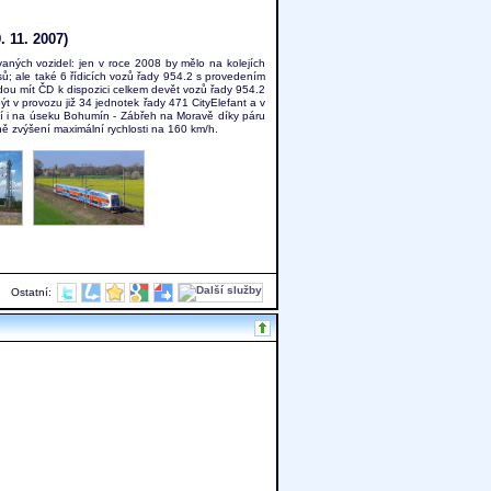
 11. 2007)
aných vozidel: jen v roce 2008 by mělo na kolejích
ů; ale také 6 řídicích vozů řady 954.2 s provedením
udou mít ČD k dispozici celkem devět vozů řady 954.2
t v provozu již 34 jednotek řady 471 CityElefant a v
ají i na úseku Bohumín - Zábřeh na Moravě díky páru
ně zvýšení maximální rychlosti na 160 km/h.
Ostatní: