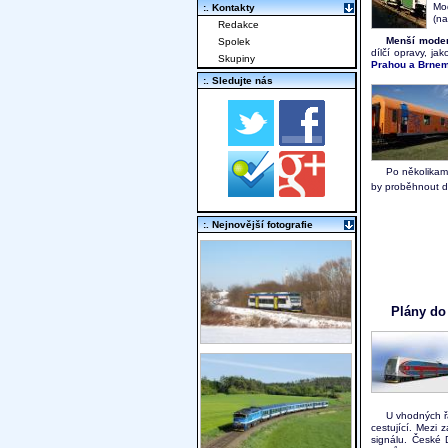
Mo
:. Kontakty
(na
Redakce
Menší mode
Spolek
dílčí opravy, j
Skupiny
Prahou a Brnem
:. Sledujte nás
Po několika
by proběhnout d
:. Nejnovější fotografie
Plány do
U vhodných řa
cestující. Mezi 
signálu. České 