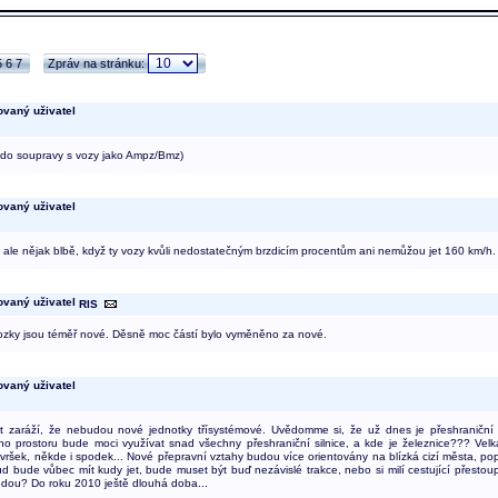
5
6
7
Zpráv na stránku:
 do soupravy s vozy jako Ampz/Bmz)
o ale nějak blbě, když ty vozy kvůli nedostatečným brzdicím procentům ani nemůžou jet 160 km/h.
RIS
ozky jsou téměř nové. Děsně moc částí bylo vyměněno za nové.
t zaráží, že nebudou nové jednotky třísystémové. Uvědomme si, že už dnes je přeshraniční
 prostoru bude moci využívat snad všechny přeshraniční silnice, a kde je železnice??? Velká 
vršek, někde i spodek... Nové přepravní vztahy budou více orientovány na blízká cizí města, pop
ud bude vůbec mít kudy jet, bude muset být buď nezávislé trakce, nebo si milí cestující přesto
dou? Do roku 2010 ještě dlouhá doba...