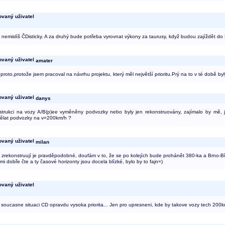
 nemislíš ČDisticky. A za druhý bude potřeba vyrovnat výkony za taurusy, když budou zajíždět do
amater
proto,protože jsem pracoval na návrhu projektu, který měl největší prioritu.Prý na to v té době by
danys
nstrukci na vozy A/B(p)ee vyměněny podvozky nebo byly jen rekonstruovány, zajímalo by mě, 
ělat podvozky na v=200km/h ?
milan
 zrekonstruují je pravděpodobné, doufám v to, že se po kolejích bude prohánět 380-ka a Brno-B
lmi dobře čte a ty časové horizonty jsou docela blízké, bylo by to fajn=)
v soucasne situaci CD opravdu vysoka priorita... Jen pro upresneni, kde by takove vozy tech 200k