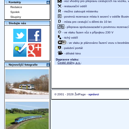
- vůz vhodný pro přepravu cestujících na vozíku,
:. Kontakty
- restaurační oddíl
Redakce
- možno zakoupit místenku
Spolek
- povinná rezervace místa k sezení v oddíle Busine
Skupiny
- místa pro cestující s dětmi do 10 let
:. Sledujte nás
- přeprava spoluzavazadel s povinnou rezervací 
- ve vlaku řazen vůz s přípojkou 230 V
- tichý oddíl
- ve vlaku je plánováno řazení vozu s bezdráto
- palubní portál
- dětské kino
Dopravce vlaku:
České dráhy, a.s.
;
:. Nejnovější fotografie
© 2001 - 2026 ŽelPage -
správci