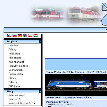
..
:. Projekty
Aktuality
Články
Atlas drah
Fotogalerie
Kalendář akcí
Přihlášky na akce
Seznam tratí
Trasa:
Praha hl.n. 19.44, Pardubice hl.n. 20.39-20.41
Řazení vlaků
eShop
Odkazy
RSS kanál
:. Weby
Atlas lokomotiv
Aktualizace:
11.1.2024 (
Stanislav Šalda
)
Atlas vozů
Poznámky k vlaku:
Nejkrásnější nádraží ČR
Nejede 24., 25., 31.XII.