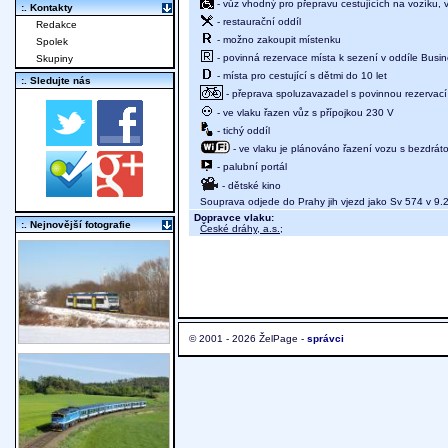
- vůz vhodný pro přepravu cestujících na vozíku,
:. Kontakty
- restaurační oddíl
Redakce
- možno zakoupit místenku
Spolek
- povinná rezervace místa k sezení v oddíle Busine
Skupiny
- místa pro cestující s dětmi do 10 let
:. Sledujte nás
- přeprava spoluzavazadel s povinnou rezervací 
- ve vlaku řazen vůz s přípojkou 230 V
- tichý oddíl
- ve vlaku je plánováno řazení vozu s bezdráto
- palubní portál
- dětské kino
Souprava odjede do Prahy jih vjezd jako Sv 574 v 9.
Dopravce vlaku:
:. Nejnovější fotografie
České dráhy, a.s.
;
© 2001 - 2026 ŽelPage -
správci