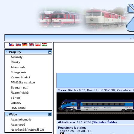
..
:. Projekty
Aktuality
Články
Atlas drah
Fotogalerie
Kalendář akcí
Přihlášky na akce
Seznam tratí
Trasa:
Břeclav 6.07, Brno hl.n. 6.36-6.39, Pardubice h
Řazení vlaků
eShop
Odkazy
RSS kanál
:. Weby
Atlas lokomotiv
Aktualizace:
11.1.2024 (
Stanislav Šalda
)
Atlas vozů
Poznámky k vlaku:
Nejkrásnější nádraží ČR
nejede 25., 26.XII., 1.I.