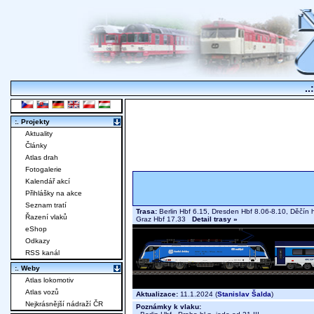
..
:. Projekty
Aktuality
Články
Atlas drah
Fotogalerie
Kalendář akcí
Přihlášky na akce
Seznam tratí
Trasa:
Berlin Hbf 6.15, Dresden Hbf 8.06-8.10, Děčín h
Řazení vlaků
Graz Hbf 17.33
Detail trasy »
eShop
Odkazy
RSS kanál
:. Weby
Atlas lokomotiv
Atlas vozů
Aktualizace:
11.1.2024 (
Stanislav Šalda
)
Nejkrásnější nádraží ČR
Poznámky k vlaku: