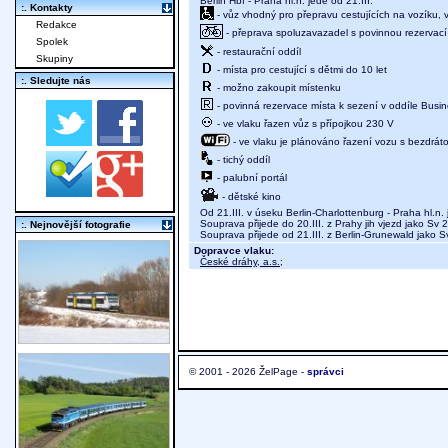
Berlin Hbf - Praha hl.n. jede od 21.III.
:. Kontakty
- vůz vhodný pro přepravu cestujících na vozíku,
Redakce
- přeprava spoluzavazadel s povinnou rezervací 
Spolek
- restaurační oddíl
Skupiny
- místa pro cestující s dětmi do 10 let
:. Sledujte nás
- možno zakoupit místenku
- povinná rezervace místa k sezení v oddíle Busine
- ve vlaku řazen vůz s přípojkou 230 V
- ve vlaku je plánováno řazení vozu s bezdráto
- tichý oddíl
- palubní portál
- dětské kino
Od 21.III. v úseku Berlin-Charlottenburg - Praha hl.n
Souprava přijede do 20.III. z Prahy jih vjezd jako Sv
:. Nejnovější fotografie
Souprava přijede od 21.III. z Berlin-Grunewald jako S
Dopravce vlaku:
České dráhy, a.s.
;
© 2001 - 2026 ŽelPage -
správci