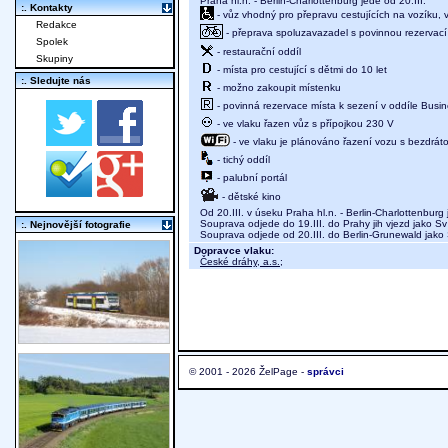
Praha hl.n. - Berlin-Charlottenburg jede od 20.III.
:. Kontakty
- vůz vhodný pro přepravu cestujících na vozíku,
Redakce
- přeprava spoluzavazadel s povinnou rezervací 
Spolek
- restaurační oddíl
Skupiny
- místa pro cestující s dětmi do 10 let
:. Sledujte nás
- možno zakoupit místenku
- povinná rezervace místa k sezení v oddíle Busine
- ve vlaku řazen vůz s přípojkou 230 V
- ve vlaku je plánováno řazení vozu s bezdráto
- tichý oddíl
- palubní portál
- dětské kino
Od 20.III. v úseku Praha hl.n. - Berlin-Charlottenbur
Souprava odjede do 19.III. do Prahy jih vjezd jako S
:. Nejnovější fotografie
Souprava odjede od 20.III. do Berlin-Grunewald jako
Dopravce vlaku:
České dráhy, a.s.
;
© 2001 - 2026 ŽelPage -
správci