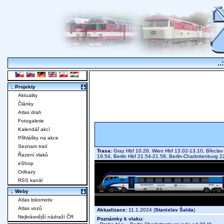
..
:. Projekty
Aktuality
Články
Atlas drah
Fotogalerie
Kalendář akcí
Přihlášky na akce
Seznam tratí
Trasa:
Graz Hbf 10.26, Wien Hbf 13.02-13.10, Břeclav 
Řazení vlaků
19.54, Berlin Hbf 21.54-21.58, Berlin-Charlottenburg
eShop
Odkazy
RSS kanál
:. Weby
Atlas lokomotiv
Atlas vozů
Aktualizace:
11.1.2024 (
Stanislav Šalda
)
Nejkrásnější nádraží ČR
Poznámky k vlaku: