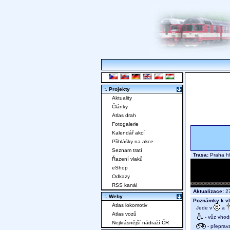
:. Projekty
Aktuality
Články
Atlas drah
Fotogalerie
Kalendář akcí
Přihlášky na akce
Seznam tratí
Trasa:
Praha hl
Řazení vlaků
eShop
Odkazy
RSS kanál
Aktualizace:
27
:. Weby
Poznámky k vl
Atlas lokomotiv
Jede v
a
Atlas vozů
- vůz vhod
Nejkrásnější nádraží ČR
- přeprav