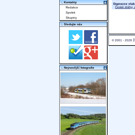
:. Kontakty
Dopravce vlak
České dráhy, a
Redakce
Spolek
Skupiny
:. Sledujte nás
© 2001 - 2026 Ž
:. Nejnovější fotografie