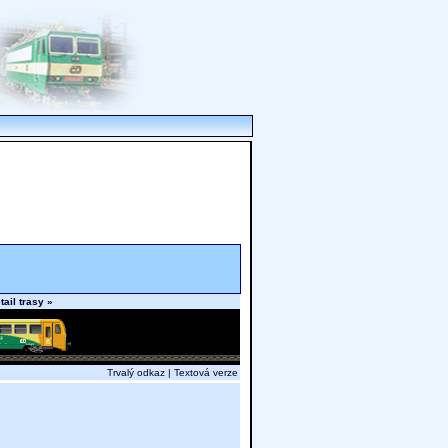
tail trasy »
Trvalý odkaz
|
Textová verze