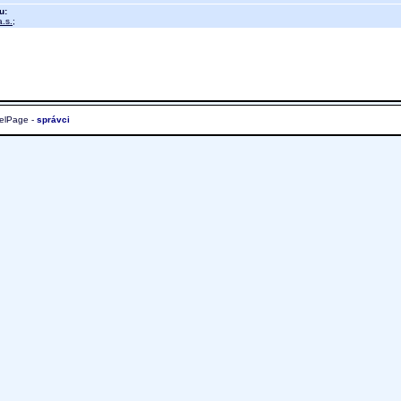
u:
.s.
;
elPage -
správci