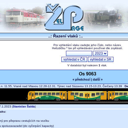
..: Řazení vlaků :..
Pro vyhledání vlaku zadejte jeho číslo, nebo název.
Hvězdičku * lze při vyhledávání používat dle zvyklostí.
V databázi byl nalezen
1
vlak.
Os 9063
« předchozí
|
další »
.n. 11.55, Vrané nad Vltavou 12.28-12.31, Týnec nad Sázavou 13.15-13.23, Čerčany 13.39
De
.1.2023 (
Stanislav Šalda
)
aku:
ný pro přepravu cestujících na vozíku
a spoluzavazadel (do vyčerpání kapacity)