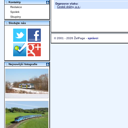
:. Kontakty
Dopravce vlaku:
České dráhy, a.s.
;
Redakce
Spolek
Skupiny
:. Sledujte nás
© 2001 - 2026 ŽelPage -
správci
:. Nejnovější fotografie