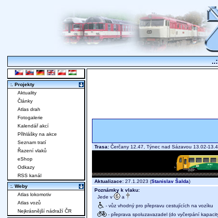
..
:. Projekty
Aktuality
Články
Atlas drah
Fotogalerie
Kalendář akcí
Přihlášky na akce
Seznam tratí
Trasa:
Čerčany 12.47, Týnec nad Sázavou 13.02-13.4
Řazení vlaků
eShop
Odkazy
RSS kanál
Aktualizace:
27.1.2023 (
Stanislav Šalda
)
:. Weby
Poznámky k vlaku:
Atlas lokomotiv
Jede v
a
Atlas vozů
- vůz vhodný pro přepravu cestujících na vozíku
Nejkrásnější nádraží ČR
- přeprava spoluzavazadel (do vyčerpání kapacit