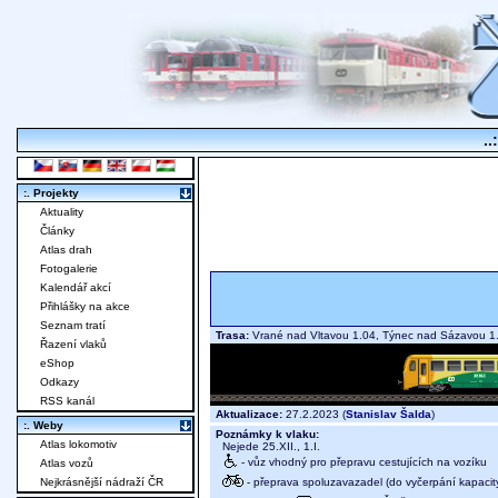
..
:. Projekty
Aktuality
Články
Atlas drah
Fotogalerie
Kalendář akcí
Přihlášky na akce
Seznam tratí
Trasa:
Vrané nad Vltavou 1.04, Týnec nad Sázavou 1
Řazení vlaků
eShop
Odkazy
RSS kanál
Aktualizace:
27.2.2023 (
Stanislav Šalda
)
:. Weby
Poznámky k vlaku:
Atlas lokomotiv
Nejede 25.XII., 1.I.
- vůz vhodný pro přepravu cestujících na vozíku
Atlas vozů
- přeprava spoluzavazadel (do vyčerpání kapacit
Nejkrásnější nádraží ČR