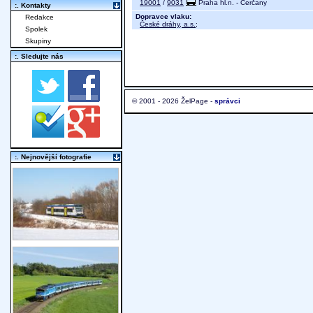
19001
/
9031
Praha hl.n. - Čerčany
:. Kontakty
Dopravce vlaku:
Redakce
České dráhy, a.s.
;
Spolek
Skupiny
:. Sledujte nás
© 2001 - 2026 ŽelPage -
správci
:. Nejnovější fotografie