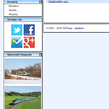
České dráhy, a.s.
;
:. Kontakty
Redakce
Spolek
Skupiny
:. Sledujte nás
© 2001 - 2026 ŽelPage -
správci
:. Nejnovější fotografie