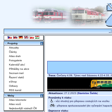
..
:. Projekty
Aktuality
Články
Atlas drah
Fotogalerie
Kalendář akcí
Přihlášky na akce
Seznam tratí
Trasa:
Čerčany 4.09, Týnec nad Sázavou 4.22-4.33, 
Řazení vlaků
eShop
Odkazy
RSS kanál
Aktualizace:
27.2.2023 (
Stanislav Šalda
)
:. Weby
Poznámky k vlaku:
Atlas lokomotiv
- vůz vhodný pro přepravu cestujících na vozíku
Atlas vozů
- přeprava spoluzavazadel (do vyčerpání kapacit
Nejkrásnější nádraží ČR
Dopravce vlaku: