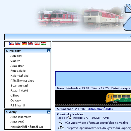
..
:. Projekty
Aktuality
Články
Atlas drah
Fotogalerie
Kalendář akcí
Přihlášky na akce
Seznam tratí
Trasa:
Nedvědice 19.01, Tišnov 19.25
Detail trasy »
Řazení vlaků
eShop
Odkazy
RSS kanál
Aktualizace:
2.1.2023 (
Stanislav Šalda
)
:. Weby
Poznámky k vlaku:
Atlas lokomotiv
Jede v
, nejede 27. – 30.XII., 7.VII.
Atlas vozů
- vůz vhodný pro přepravu cestujících na vozíku
Nejkrásnější nádraží ČR
- přeprava spoluzavazadel (do vyčerpání kapacit