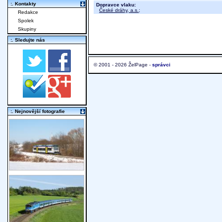
:. Kontakty
Dopravce vlaku:
České dráhy, a.s.
;
Redakce
Spolek
Skupiny
:. Sledujte nás
© 2001 - 2026 ŽelPage -
správci
:. Nejnovější fotografie