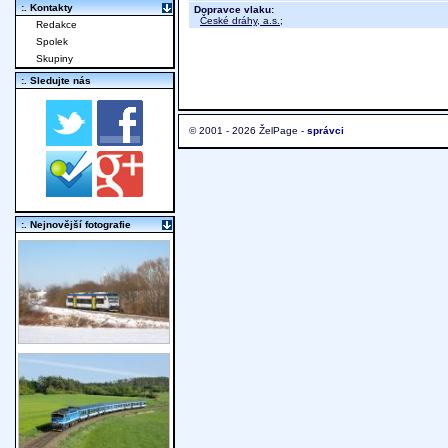
:. Kontakty
Dopravce vlaku:
České dráhy, a.s.
;
Redakce
Spolek
Skupiny
:. Sledujte nás
© 2001 - 2026 ŽelPage -
správci
:. Nejnovější fotografie