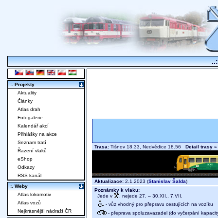
..
:. Projekty
Aktuality
Články
Atlas drah
Fotogalerie
Kalendář akcí
Přihlášky na akce
Seznam tratí
Trasa:
Tišnov 18.33, Nedvědice 18.56
Detail trasy »
Řazení vlaků
eShop
Odkazy
RSS kanál
Aktualizace:
2.1.2023 (
Stanislav Šalda
)
:. Weby
Poznámky k vlaku:
Atlas lokomotiv
Jede v
, nejede 27. – 30.XII., 7.VII.
Atlas vozů
- vůz vhodný pro přepravu cestujících na vozíku
Nejkrásnější nádraží ČR
- přeprava spoluzavazadel (do vyčerpání kapacit