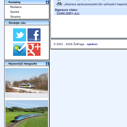
:. Kontakty
- přeprava spoluzavazadel (do vyčerpání kapacit
Redakce
Dopravce vlaku:
Spolek
České dráhy, a.s.
;
Skupiny
:. Sledujte nás
© 2001 - 2026 ŽelPage -
správci
:. Nejnovější fotografie