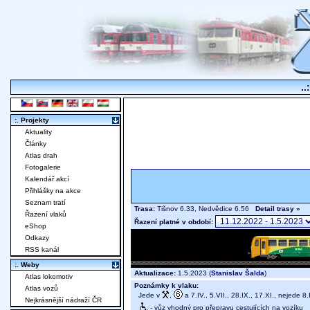
..
:. Projekty
Aktuality
Články
Atlas drah
Fotogalerie
Kalendář akcí
Přihlášky na akce
Seznam tratí
Trasa:
Tišnov 6.33, Nedvědice 6.56
Detail trasy »
Řazení vlaků
Řazení platné v období:
eShop
Odkazy
RSS kanál
:. Weby
Aktualizace:
1.5.2023 (
Stanislav Šalda
)
Atlas lokomotiv
Poznámky k vlaku:
Atlas vozů
Jede v
,
a 7.IV., 5.VII., 28.IX., 17.XI., nejede 8.
Nejkrásnější nádraží ČR
- vůz vhodný pro přepravu cestujících na vozíku