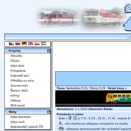
..
:. Projekty
Aktuality
Články
Atlas drah
Fotogalerie
Kalendář akcí
Přihlášky na akce
Seznam tratí
Trasa:
Nedvědice 5.01, Tišnov 5.25
Detail trasy »
Řazení vlaků
eShop
Odkazy
RSS kanál
Aktualizace:
2.1.2023 (
Stanislav Šalda
)
:. Weby
Poznámky k vlaku:
Atlas lokomotiv
Jede v
,
a 7.IV., 5.VII., 28.IX., 17.XI., nejede 8.
Atlas vozů
- vůz vhodný pro přepravu cestujících na vozíku
Nejkrásnější nádraží ČR
- přeprava spoluzavazadel (do vyčerpání kapacit