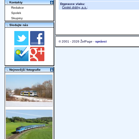
:. Kontakty
Dopravce vlaku:
České dráhy, a.s.
;
Redakce
Spolek
Skupiny
:. Sledujte nás
© 2001 - 2026 ŽelPage -
správci
:. Nejnovější fotografie