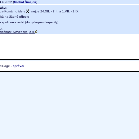
.4.2022 (
Michal Šmajda
)
aku:
da-Komárno ide v
, nejde 24.XII. - 7. I. a 1.VII. - 2.IX.
eká na žádné přípoje
a spoluzavazadel (do vyčerpání kapacity)
u:
oločnosť Slovensko, a.s.
;
elPage -
správci