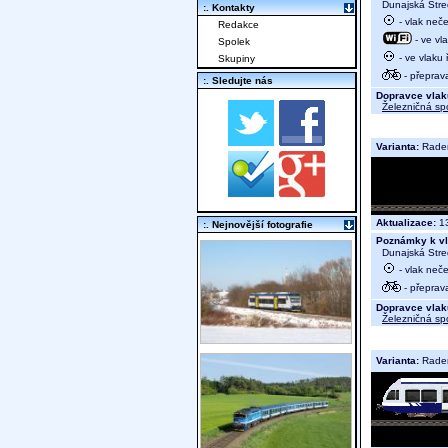
Dunajská Stre
:. Kontakty
- vlak neč
Redakce
- ve vl
Spolek
- ve vlaku
Skupiny
- přeprav
:. Sledujte nás
Dopravce vlak
Železničná sp
Varianta:
Rade
Aktualizace:
13
:. Nejnovější fotografie
Poznámky k vl
Dunajská Stre
- vlak neč
- přeprav
Dopravce vlak
Železničná sp
Varianta:
Rade