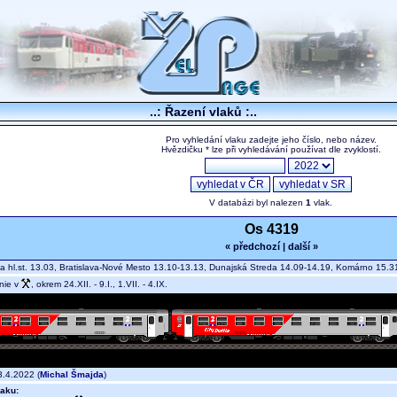
..: Řazení vlaků :..
Pro vyhledání vlaku zadejte jeho číslo, nebo název.
Hvězdičku * lze při vyhledávání používat dle zvyklostí.
V databázi byl nalezen
1
vlak.
Os 4319
« předchozí
|
další »
va hl.st. 13.03, Bratislava-Nové Mesto 13.10-13.13, Dunajská Streda 14.09-14.19, Komárno 15
nie v
, okrem 24.XII. - 9.I., 1.VII. - 4.IX.
.4.2022 (
Michal Šmajda
)
aku: