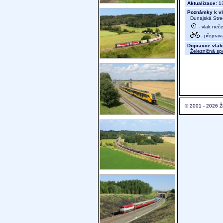
Aktualizace:
13
Poznámky k vl
Dunajská Stre
- vlak neč
- přeprav
Dopravce vlak
Železničná sp
© 2001 - 2026 Ž