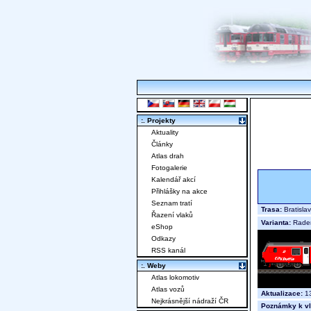
:. Projekty
Aktuality
Články
Atlas drah
Fotogalerie
Kalendář akcí
Přihlášky na akce
Seznam tratí
Trasa:
Bratisla
Řazení vlaků
Varianta:
Rade
eShop
Odkazy
RSS kanál
:. Weby
Atlas lokomotiv
Atlas vozů
Aktualizace:
13
Nejkrásnější nádraží ČR
Poznámky k vl