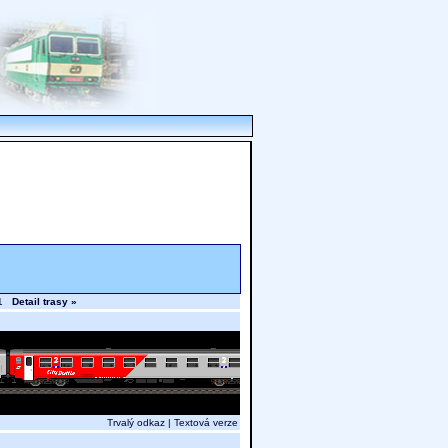
.31
Detail trasy »
Trvalý odkaz
|
Textová verze