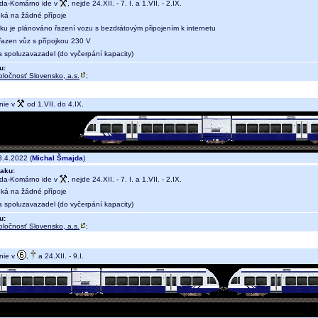
da-Komárno ide v
, nejde 24.XII. - 7. I. a 1.VII. - 2.IX.
eká na žádné přípoje
aku je plánováno řazení vozu s bezdrátovým připojením k internetu
 řazen vůz s přípojkou 230 V
a spoluzavazadel (do vyčerpání kapacity)
u:
oločnosť Slovensko, a.s.
;
nie v
od 1.VII. do 4.IX.
.4.2022 (
Michal Šmajda
)
aku:
da-Komárno ide v
, nejde 24.XII. - 7. I. a 1.VII. - 2.IX.
eká na žádné přípoje
a spoluzavazadel (do vyčerpání kapacity)
u:
oločnosť Slovensko, a.s.
;
nie v
,
a 24.XII. - 9.I.