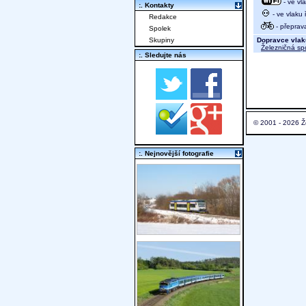
- ve vl
:. Kontakty
- ve vlaku
Redakce
- přeprav
Spolek
Dopravce vlak
Skupiny
Železničná sp
:. Sledujte nás
© 2001 - 2026 Ž
:. Nejnovější fotografie