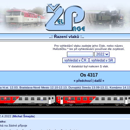
..: Řazení vlaků :..
Pro vyhledání vlaku zadejte jeho číslo, nebo název.
Hvězdičku * lze při vyhledávání používat dle zvyklostí.
V databázi byl nalezen
1
vlak.
Os 4317
« předchozí
|
další »
va hl.st. 12.03, Bratislava-Nové Mesto 12.10-12.13, Dunajská Streda 13.09-13.11, Komárno 14
.4.2022 (
Michal Šmajda
)
aku:
eká na žádné přípoje