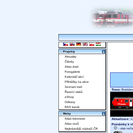
:. Projekty
Aktuality
Články
Atlas drah
Fotogalerie
Kalendář akcí
Přihlášky na akce
Seznam tratí
Trasa:
Bratisla
Řazení vlaků
eShop
Odkazy
RSS kanál
:. Weby
Atlas lokomotiv
Aktualizace:
12
Atlas vozů
Poznámky k vl
- vlak neč
Nejkrásnější nádraží ČR