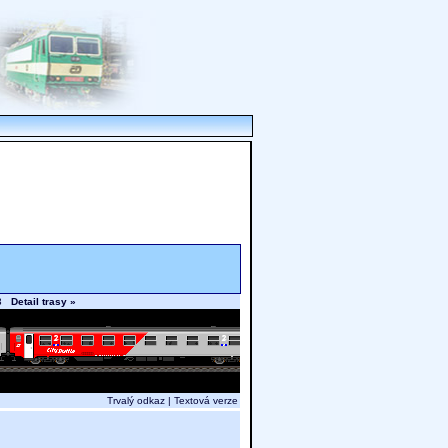
.13
Detail trasy »
Trvalý odkaz
|
Textová verze