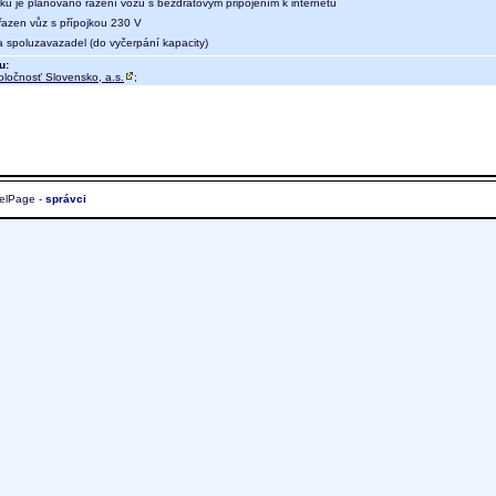
aku je plánováno řazení vozu s bezdrátovým připojením k internetu
 řazen vůz s přípojkou 230 V
a spoluzavazadel (do vyčerpání kapacity)
u:
oločnosť Slovensko, a.s.
;
elPage -
správci