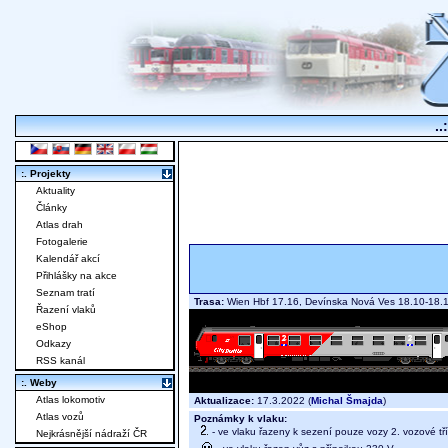
..
:. Projekty
Aktuality
Články
Atlas drah
Fotogalerie
Kalendář akcí
Přihlášky na akce
Seznam tratí
Trasa:
Wien Hbf 17.16, Devínska Nová Ves 18.10-18.11
Řazení vlaků
eShop
Odkazy
RSS kanál
:. Weby
Atlas lokomotiv
Aktualizace:
17.3.2022 (
Michal Šmajda
)
Atlas vozů
Poznámky k vlaku:
- ve vlaku řazeny k sezení pouze vozy 2. vozové tř
Nejkrásnější nádraží ČR