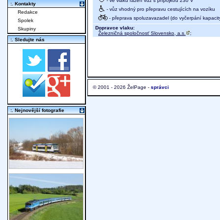
- ve vlaku řazen vůz s přípojkou 230 V
:. Kontakty
- vůz vhodný pro přepravu cestujících na vozíku
Redakce
- přeprava spoluzavazadel (do vyčerpání kapacit
Spolek
Dopravce vlaku:
Skupiny
Železničná spoločnosť Slovensko, a.s.
;
:. Sledujte nás
© 2001 - 2026 ŽelPage -
správci
:. Nejnovější fotografie