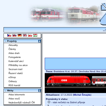
..
:. Projekty
Aktuality
Články
Atlas drah
Fotogalerie
Kalendář akcí
Přihlášky na akce
Seznam tratí
Trasa:
Bratislava hl.st. 16.37, Devínska Nová Ves 16
Řazení vlaků
eShop
Odkazy
RSS kanál
:. Weby
Atlas lokomotiv
Aktualizace:
17.3.2022 (
Michal Šmajda
)
Atlas vozů
Poznámky k vlaku:
- vlak nečeká na žádné přípoje
Nejkrásnější nádraží ČR