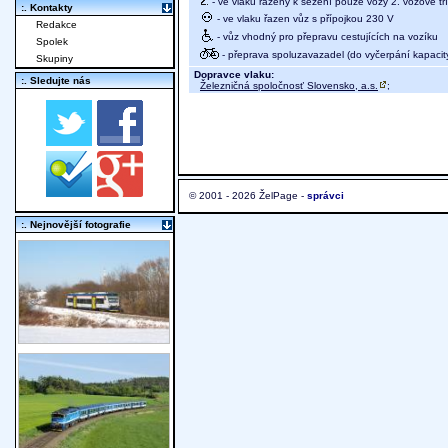
- ve vlaku řazeny k sezení pouze vozy 2. vozové tř
:. Kontakty
- ve vlaku řazen vůz s přípojkou 230 V
Redakce
- vůz vhodný pro přepravu cestujících na vozíku
Spolek
- přeprava spoluzavazadel (do vyčerpání kapacit
Skupiny
Dopravce vlaku:
:. Sledujte nás
Železničná spoločnosť Slovensko, a.s.
;
© 2001 - 2026 ŽelPage -
správci
:. Nejnovější fotografie