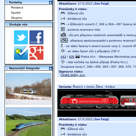
:. Kontakty
Aktualizace:
27.6.2022 (
Jan Faigl
)
Redakce
Poznámky k vlaku:
Spolek
- lůžkový vůz
Skupiny
- lehátkový vůz
- v lůžkových vozech č. 349 a 364—367 řazeny té
:. Sledujte nás
- povinná rezervace míst
- vůz pro přepravu osobních automobilů a motocy
- přeprava spoluzavazadel s povinnou rezervací 
- ve vlaku řazeny k sezení pouze vozy 2. vozové tř
- ve vlaku řazen vůz s přípojkou 230 V
443
/
406
Praha hl.n. - Warszawa Wschodnia (vo
- vlak nečeká na žádné přípoje (Praha hl.n.)
Souprava (vozy č. 348—350, 363—367, 369, 370, 775, 
:. Nejnovější fotografie
Dopravce vlaku:
České dráhy, a.s.
;
Varianta:
Řazení v úseku Žilina - Košice
Aktualizace:
27.6.2022 (
Jan Faigl
)
Poznámky k vlaku:
- lůžkový vůz
- lehátkový vůz