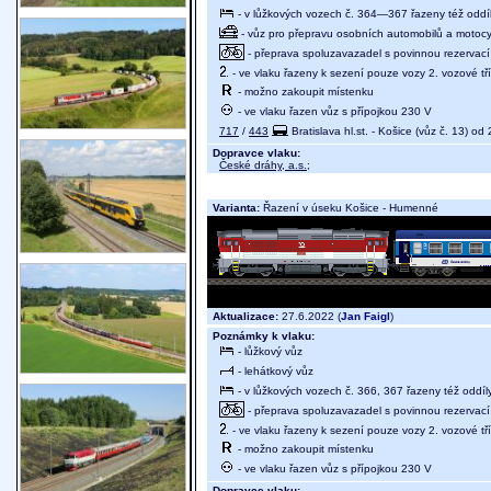
- v lůžkových vozech č. 364—367 řazeny též oddí
- vůz pro přepravu osobních automobilů a motocy
- přeprava spoluzavazadel s povinnou rezervací 
- ve vlaku řazeny k sezení pouze vozy 2. vozové tř
- možno zakoupit místenku
- ve vlaku řazen vůz s přípojkou 230 V
717
/
443
Bratislava hl.st. - Košice (vůz č. 13) od 
Dopravce vlaku:
České dráhy, a.s.
;
Varianta:
Řazení v úseku Košice - Humenné
Aktualizace:
27.6.2022 (
Jan Faigl
)
Poznámky k vlaku:
- lůžkový vůz
- lehátkový vůz
- v lůžkových vozech č. 366, 367 řazeny též oddíl
- přeprava spoluzavazadel s povinnou rezervací 
- ve vlaku řazeny k sezení pouze vozy 2. vozové tř
- možno zakoupit místenku
- ve vlaku řazen vůz s přípojkou 230 V
Dopravce vlaku: