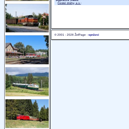
České dráhy, a.s.
;
© 2001 - 2026 ŽelPage -
správci