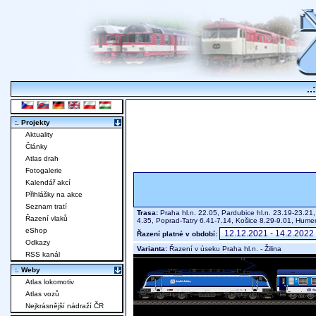
..
:. Projekty
Aktuality
Články
Atlas drah
Fotogalerie
Kalendář akcí
Přihlášky na akce
Seznam tratí
Trasa:
Praha hl.n. 22.05, Pardubice hl.n. 23.19-23.21,
Řazení vlaků
4.35, Poprad-Tatry 6.41-7.14, Košice 8.29-9.01, Hu
eShop
Řazení platné v období:
Odkazy
Varianta:
Řazení v úseku Praha hl.n. - Žilina
RSS kanál
:. Weby
Atlas lokomotiv
Atlas vozů
Nejkrásnější nádraží ČR