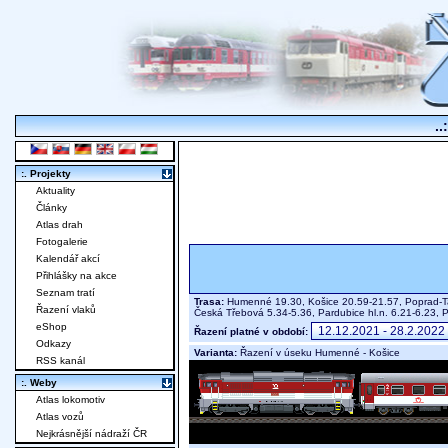
..
:. Projekty
Aktuality
Články
Atlas drah
Fotogalerie
Kalendář akcí
Přihlášky na akce
Seznam tratí
Trasa:
Humenné 19.30, Košice 20.59-21.57, Poprad-Tatr
Řazení vlaků
Česká Třebová 5.34-5.36, Pardubice hl.n. 6.21-6.23, 
eShop
Řazení platné v období:
Odkazy
Varianta:
Řazení v úseku Humenné - Košice
RSS kanál
:. Weby
Atlas lokomotiv
Atlas vozů
Nejkrásnější nádraží ČR