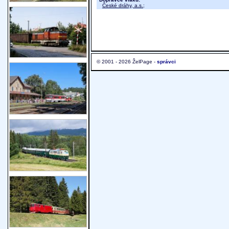
České dráhy, a.s.
;
© 2001 - 2026 ŽelPage -
správci