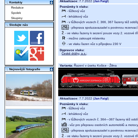
Aktualizace:
7.7.2022 (
Jan Faigl
)
:. Kontakty
Poznámky k vlaku:
Redakce
- lůžkový vůz
Spolek
- lehátkový vůz
Skupiny
- v lůžkových vozech č. 366, 367 řazeny též oddíl
:. Sledujte nás
- přeprava spoluzavazadel s povinnou rezervací 
- ve vlaku řazeny k sezení pouze vozy 2. vozové tř
- možno zakoupit místenku
- ve vlaku řazen vůz s přípojkou 230 V
Dopravce vlaku:
České dráhy, a.s.
;
Varianta:
Řazení v úseku Košice - Žilina
:. Nejnovější fotografie
Aktualizace:
7.7.2022 (
Jan Faigl
)
Poznámky k vlaku:
- lůžkový vůz
- lehátkový vůz
- v lůžkových vozech č. 364—367 řazeny též oddí
- vůz pro přepravu osobních automobilů a motocy
- přeprava spoluzavazadel s povinnou rezervací 
- ve vlaku řazeny k sezení pouze vozy 2. vozové tř