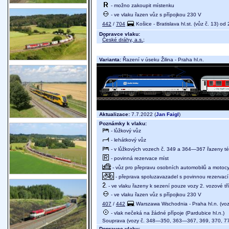
- možno zakoupit místenku
- ve vlaku řazen vůz s přípojkou 230 V
442
/
704
Košice - Bratislava hl.st. (vůz č. 13) od 
Dopravce vlaku:
České dráhy, a.s.
;
Varianta:
Řazení v úseku Žilina - Praha hl.n.
Aktualizace:
7.7.2022 (
Jan Faigl
)
Poznámky k vlaku:
- lůžkový vůz
- lehátkový vůz
- v lůžkových vozech č. 349 a 364—367 řazeny té
- povinná rezervace míst
- vůz pro přepravu osobních automobilů a motocy
- přeprava spoluzavazadel s povinnou rezervací 
- ve vlaku řazeny k sezení pouze vozy 2. vozové tř
- ve vlaku řazen vůz s přípojkou 230 V
407
/
442
Warszawa Wschodnia - Praha hl.n. (vo
- vlak nečeká na žádné přípoje (Pardubice hl.n.)
Souprava (vozy č. 348—350, 363—367, 369, 370, 775,
Dopravce vlaku: