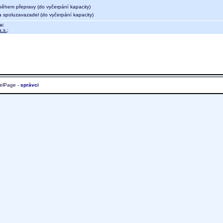
během přepravy (do vyčerpání kapacity)
a spoluzavazadel (do vyčerpání kapacity)
u:
.s.
;
elPage -
správci