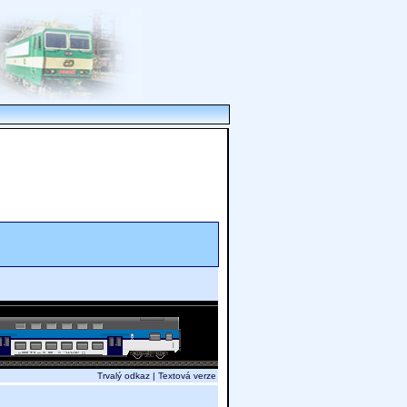
Trvalý odkaz
|
Textová verze