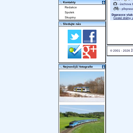
:. Kontakty
- úschova 
Redakce
- přeprav
Spolek
Dopravce vlak
Skupiny
České dráhy, a
:. Sledujte nás
© 2001 - 2026 Ž
:. Nejnovější fotografie