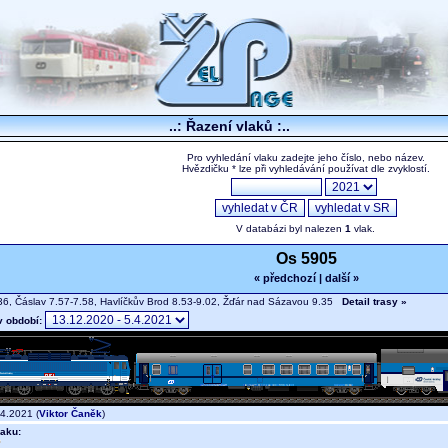
..: Řazení vlaků :..
Pro vyhledání vlaku zadejte jeho číslo, nebo název.
Hvězdičku * lze při vyhledávání používat dle zvyklostí.
V databázi byl nalezen
1
vlak.
Os 5905
« předchozí
|
další »
36, Čáslav 7.57-7.58, Havlíčkův Brod 8.53-9.02, Žďár nad Sázavou 9.35
Detail trasy »
v období:
4.2021 (
Viktor Čaněk
)
aku: