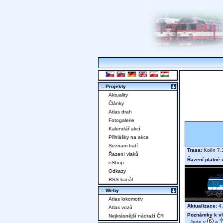
:. Projekty
Aktuality
Články
Atlas drah
Fotogalerie
Kalendář akcí
Přihlášky na akce
Seznam tratí
Trasa:
Kolín 7.
Řazení vlaků
Řazení platné 
eShop
Odkazy
RSS kanál
:. Weby
Atlas lokomotiv
Aktualizace:
4.
Atlas vozů
Poznámky k vl
Nejkrásnější nádraží ČR
Jede v
a