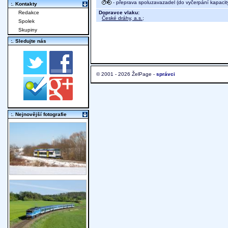
- přeprava spoluzavazadel (do vyčerpání kapacit
:. Kontakty
Dopravce vlaku:
Redakce
České dráhy, a.s.
;
Spolek
Skupiny
:. Sledujte nás
© 2001 - 2026 ŽelPage -
správci
:. Nejnovější fotografie