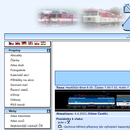
..
:. Projekty
Aktuality
Články
Atlas drah
Fotogalerie
Kalendář akcí
Přihlášky na akce
Seznam tratí
Trasa:
Havlíčkův Brod 6.05, Čáslav 7.00-7.01, Kolín
Řazení vlaků
eShop
Odkazy
RSS kanál
:. Weby
Aktualizace:
4.4.2021 (
Viktor Čaněk
)
Atlas lokomotiv
Poznámky k vlaku:
Atlas vozů
jede v
Nejkrásnější nádraží ČR
- úschova během přepravy (do vyčerpání kapacity)