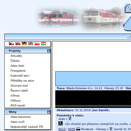
..
:. Projekty
Aktuality
Články
Atlas drah
Fotogalerie
Kalendář akcí
Přihlášky na akce
Seznam tratí
Trasa:
Mladá Boleslav hl.n. 14.41, Všetaty 15.18
Det
Řazení vlaků
eShop
Odkazy
RSS kanál
Aktualizace:
22.11.2019 (
Jan Staněk
)
:. Weby
Poznámky k vlaku:
Atlas lokomotiv
Jede v
Atlas vozů
- vůz vhodný pro přepravu cestujících na vozíku,
Nejkrásnější nádraží ČR
6013
/
9559
Rumburk - Všetaty v
, kromě 31.XI