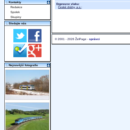
:. Kontakty
Dopravce vlaku:
České dráhy, a.s.
;
Redakce
Spolek
Skupiny
:. Sledujte nás
© 2001 - 2026 ŽelPage -
správci
:. Nejnovější fotografie