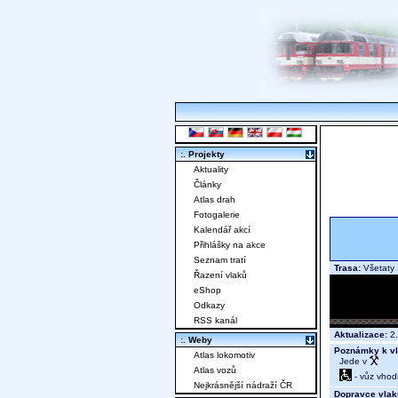
:. Projekty
Aktuality
Články
Atlas drah
Fotogalerie
Kalendář akcí
Přihlášky na akce
Seznam tratí
Trasa:
Všetaty 
Řazení vlaků
eShop
Odkazy
RSS kanál
Aktualizace:
2.
:. Weby
Poznámky k vl
Atlas lokomotiv
Jede v
Atlas vozů
- vůz vhod
Nejkrásnější nádraží ČR
Dopravce vlak