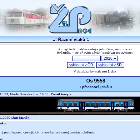
..: Řazení vlaků :..
Pro vyhledání vlaku zadejte jeho číslo, nebo název.
Hvězdičku * lze při vyhledávání používat dle zvyklostí.
V databázi byl nalezen
1
vlak.
Os 9558
« předchozí
|
další »
16.23, Mladá Boleslav hl.n. 16.58
Detail trasy »
1.2020 (
Jan Staněk
)
aku:
ný pro přepravu cestujících na vozíku, vybavený zvedací plošinou
u: