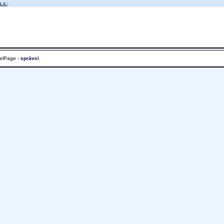
.s.
;
elPage -
správci