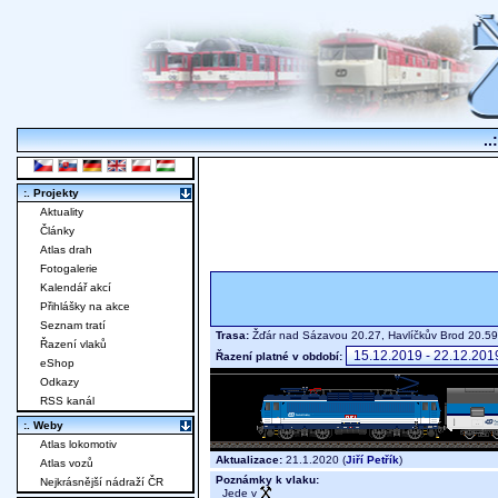
..
:. Projekty
Aktuality
Články
Atlas drah
Fotogalerie
Kalendář akcí
Přihlášky na akce
Seznam tratí
Trasa:
Žďár nad Sázavou 20.27, Havlíčkův Brod 20.
Řazení vlaků
Řazení platné v období:
eShop
Odkazy
RSS kanál
:. Weby
Atlas lokomotiv
Aktualizace:
21.1.2020 (
Jiří Petřík
)
Atlas vozů
Poznámky k vlaku:
Nejkrásnější nádraží ČR
Jede v