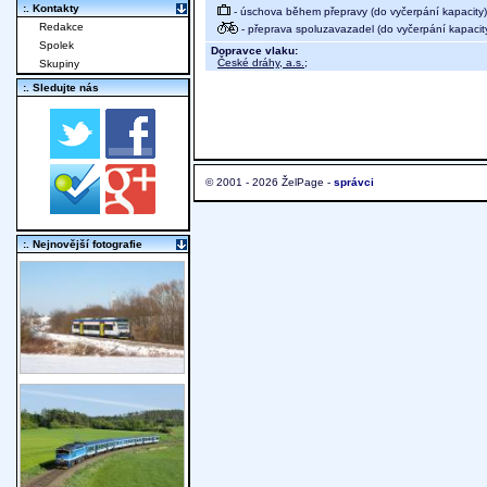
:. Kontakty
- úschova během přepravy (do vyčerpání kapacity)
Redakce
- přeprava spoluzavazadel (do vyčerpání kapacit
Spolek
Dopravce vlaku:
České dráhy, a.s.
;
Skupiny
:. Sledujte nás
© 2001 - 2026 ŽelPage -
správci
:. Nejnovější fotografie