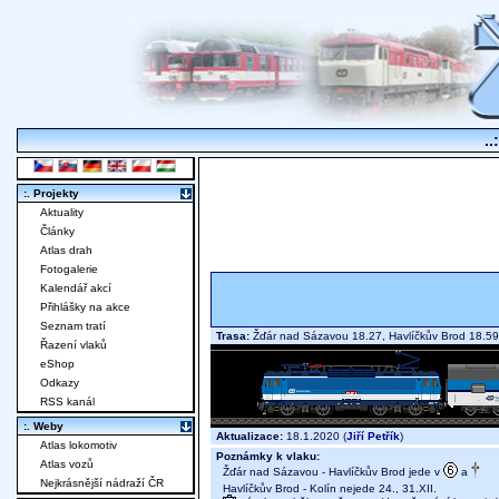
..
:. Projekty
Aktuality
Články
Atlas drah
Fotogalerie
Kalendář akcí
Přihlášky na akce
Seznam tratí
Trasa:
Žďár nad Sázavou 18.27, Havlíčkův Brod 18.59
Řazení vlaků
eShop
Odkazy
RSS kanál
:. Weby
Aktualizace:
18.1.2020 (
Jiří Petřík
)
Atlas lokomotiv
Poznámky k vlaku:
Atlas vozů
Žďár nad Sázavou - Havlíčkův Brod jede v
a
Nejkrásnější nádraží ČR
Havlíčkův Brod - Kolín nejede 24., 31.XII.