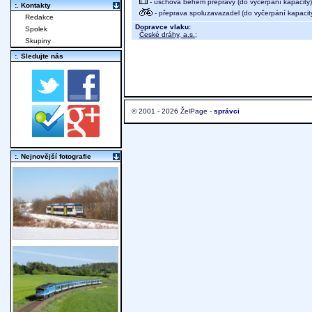
- úschova během přepravy (do vyčerpání kapacity)
:. Kontakty
- přeprava spoluzavazadel (do vyčerpání kapacit
Redakce
Dopravce vlaku:
Spolek
České dráhy, a.s.
;
Skupiny
:. Sledujte nás
© 2001 - 2026 ŽelPage -
správci
:. Nejnovější fotografie