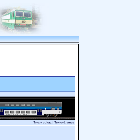
Trvalý odkaz
|
Textová verze