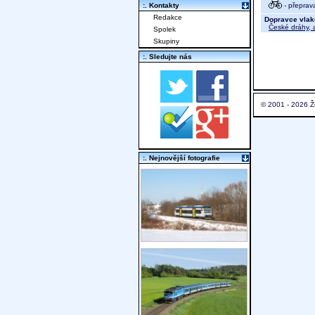
- přeprav
:. Kontakty
Redakce
Dopravce vlak
České dráhy, a
Spolek
Skupiny
:. Sledujte nás
© 2001 - 2026 Ž
:. Nejnovější fotografie