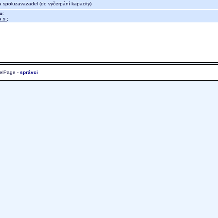
a spoluzavazadel (do vyčerpání kapacity)
u:
.s.
;
elPage -
správci