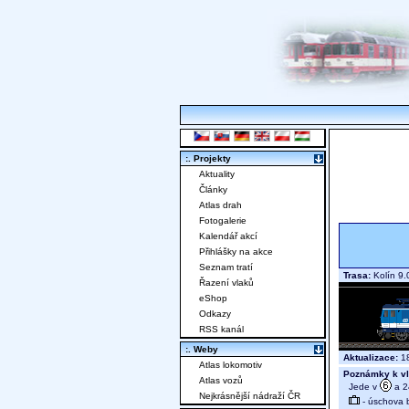
:. Projekty
Aktuality
Články
Atlas drah
Fotogalerie
Kalendář akcí
Přihlášky na akce
Seznam tratí
Trasa:
Kolín 9.
Řazení vlaků
eShop
Odkazy
RSS kanál
:. Weby
Aktualizace:
18
Atlas lokomotiv
Poznámky k vl
Atlas vozů
Jede v
a 24
Nejkrásnější nádraží ČR
- úschova 