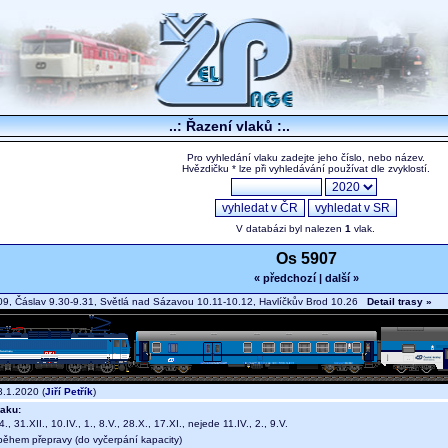
..: Řazení vlaků :..
Pro vyhledání vlaku zadejte jeho číslo, nebo název.
Hvězdičku * lze při vyhledávání používat dle zvyklostí.
V databázi byl nalezen
1
vlak.
Os 5907
« předchozí
|
další »
09, Čáslav 9.30-9.31, Světlá nad Sázavou 10.11-10.12, Havlíčkův Brod 10.26
Detail trasy »
.1.2020 (
Jiří Petřík
)
aku:
., 31.XII., 10.IV., 1., 8.V., 28.X., 17.XI., nejede 11.IV., 2., 9.V.
během přepravy (do vyčerpání kapacity)