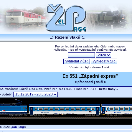
..: Řazení vlaků :..
Pro vyhledání vlaku zadejte jeho číslo, nebo název.
Hvězdičku * lze při vyhledávání používat dle zvyklostí.
V databázi byl nalezen
1
vlak.
Ex 551 „Západní expres“
« předchozí
|
další »
2, Mariánské Lázně 4.53-4.55, Plzeň hl.n. 5.54-6.00, Praha hl.n. 7.17
Detail trasy »
v období:
6.2020 (
Jan Faigl
)