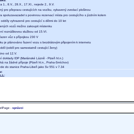
aku:
a 1., 8.V., 28.X., 17.XI., nejede 2., 9.V.
ný pro přepravu cestujících na vozíku, vybavený zvedací plošinou
a spoluzavazadel s povinnou rezervací místa pro cestujícího s jízdním kolem
oddíly vyhrazené pro cestující s dětmi do 10 let
ených vozů možno zakoupit místenku
ení roznáškovou službou od 15.VI.
 řazen vůz s přípojkou 230 V
aku je plánováno řazení vozu s bezdrátovým připojením k internetu
díl (oddíl pro samostatně cestující ženy)
kino od 12.V.
ní doklady IDP (Mariánské Lázně - Plzeň hl.n.)
eká na žádné přípoje (Plzeň hl.n., Praha-Smíchov)
e do stanice Praha-Libeň jako Sv 551 v 7.34
u:
.s.
;
elPage -
správci