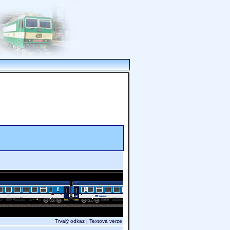
Trvalý odkaz
|
Textová verze