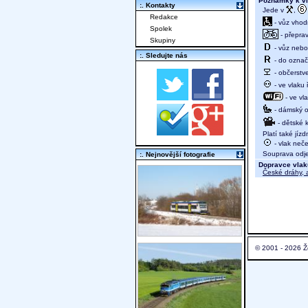
Poznámky k vl
:. Kontakty
Jede v
,
Redakce
- vůz vhod
Spolek
- přeprav
Skupiny
- vůz nebo 
:. Sledujte nás
- do označ
- občerstv
- ve vlaku
- ve vl
- dámský od
- dětské 
Platí také jízd
- vlak neč
Souprava odjed
:. Nejnovější fotografie
Dopravce vlak
České dráhy, a
© 2001 - 2026 Ž