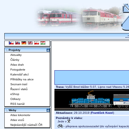
..
:. Projekty
Aktuality
Články
Atlas drah
Fotogalerie
Kalendář akcí
Přihlášky na akce
Seznam tratí
Trasa:
Vyšší Brod klášter 5.07, Lipno nad Vltavou 5
Řazení vlaků
eShop
Odkazy
RSS kanál
:. Weby
Aktualizace:
29.10.2019 (
František Kozel
)
Atlas lokomotiv
Poznámky k vlaku:
Atlas vozů
Jede v
Nejkrásnější nádraží ČR
- přeprava spoluzavazadel (do vyčerpání kapacit