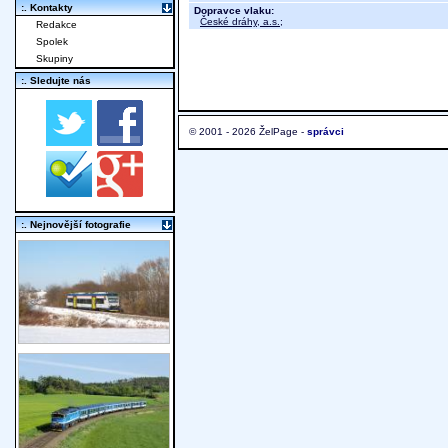
:. Kontakty
Dopravce vlaku:
České dráhy, a.s.
;
Redakce
Spolek
Skupiny
:. Sledujte nás
© 2001 - 2026 ŽelPage -
správci
:. Nejnovější fotografie