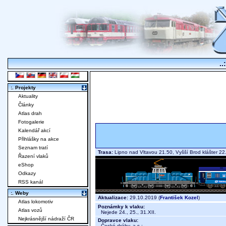
..
:. Projekty
Aktuality
Články
Atlas drah
Fotogalerie
Kalendář akcí
Přihlášky na akce
Seznam tratí
Trasa:
Lipno nad Vltavou 21.50, Vyšší Brod klášter 
Řazení vlaků
eShop
Odkazy
RSS kanál
:. Weby
Aktualizace:
29.10.2019 (
František Kozel
)
Atlas lokomotiv
Poznámky k vlaku:
Atlas vozů
Nejede 24., 25., 31.XII.
Nejkrásnější nádraží ČR
Dopravce vlaku:
České dráhy, a.s.
;