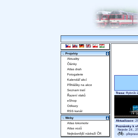
:. Projekty
Aktuality
Články
Atlas drah
Fotogalerie
Kalendář akcí
Přihlášky na akce
Seznam tratí
Trasa:
Rybník 2
Řazení vlaků
eShop
Odkazy
RSS kanál
:. Weby
Aktualizace:
29
Atlas lokomotiv
Poznámky k vl
Atlas vozů
Nejede 24., 25.
Nejkrásnější nádraží ČR
- přeprav