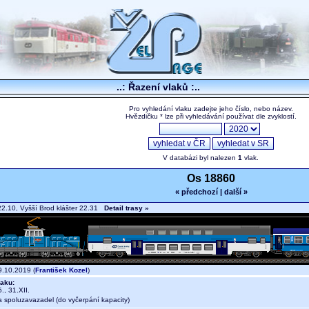
..: Řazení vlaků :..
Pro vyhledání vlaku zadejte jeho číslo, nebo název.
Hvězdičku * lze při vyhledávání používat dle zvyklostí.
V databázi byl nalezen
1
vlak.
Os 18860
« předchozí
|
další »
2.10, Vyšší Brod klášter 22.31
Detail trasy »
.10.2019 (
František Kozel
)
aku:
, 31.XII.
a spoluzavazadel (do vyčerpání kapacity)