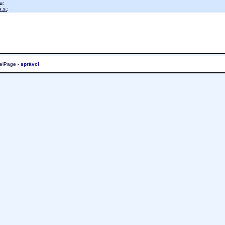
u:
.s.
;
elPage -
správci