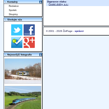
Dopravce vlaku:
:. Kontakty
České dráhy, a.s.
;
Redakce
Spolek
Skupiny
:. Sledujte nás
© 2001 - 2026 ŽelPage -
správci
:. Nejnovější fotografie