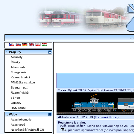
..
:. Projekty
Aktuality
Články
Atlas drah
Fotogalerie
Kalendář akcí
Přihlášky na akce
Seznam tratí
Trasa:
Rybník 20.57, Vyšší Brod klášter 21.20-21.21
Řazení vlaků
eShop
Odkazy
RSS kanál
:. Weby
Aktualizace:
18.12.2019 (
František Kozel
)
Atlas lokomotiv
Poznámky k vlaku:
Atlas vozů
Vyšší Brod klášter - Lipno nad Vltavou nejede 24., 25.
Nejkrásnější nádraží ČR
- přeprava spoluzavazadel (do vyčerpání kapacit