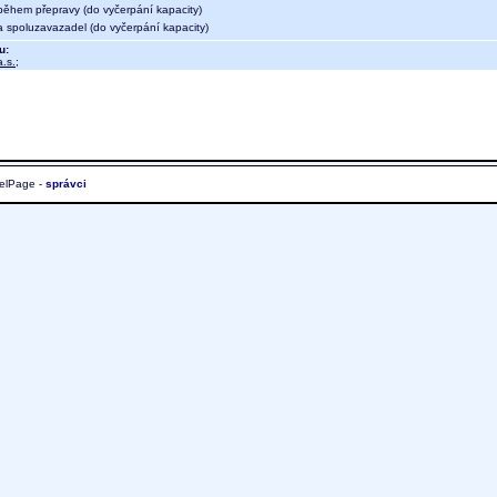
během přepravy (do vyčerpání kapacity)
a spoluzavazadel (do vyčerpání kapacity)
u:
.s.
;
elPage -
správci