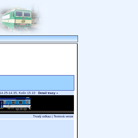
u 14.25-14.35, Kolín 15.10
Detail trasy »
Trvalý odkaz
|
Textová verze