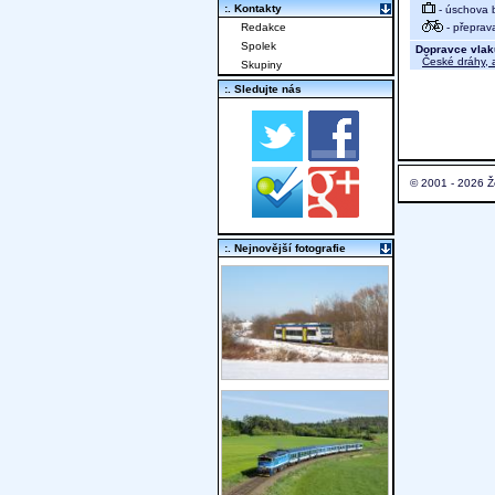
:. Kontakty
- úschova 
- přeprav
Redakce
Spolek
Dopravce vlak
České dráhy, a
Skupiny
:. Sledujte nás
© 2001 - 2026 Ž
:. Nejnovější fotografie