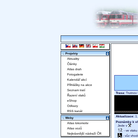
:. Projekty
Aktuality
Články
Atlas drah
Fotogalerie
Kalendář akcí
Přihlášky na akce
Seznam tratí
Trasa:
Trutnov 
Řazení vlaků
eShop
Odkazy
RSS kanál
Aktualizace:
1.
:. Weby
Poznámky k vl
Atlas lokomotiv
Jede v
Atlas vozů
- ve vlaku
Nejkrásnější nádraží ČR
- vůz vhod