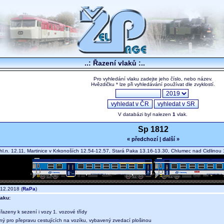
..: Řazení vlaků :..
Pro vyhledání vlaku zadejte jeho číslo, nebo název.
Hvězdičku * lze při vyhledávání používat dle zvyklostí.
V databázi byl nalezen
1
vlak.
Sp 1812
« předchozí
|
další »
hl.n. 12.11, Martinice v Krkonoších 12.54-12.57, Stará Paka 13.16-13.30, Chlumec nad Cidlino
12.2018 (
RaPa
)
aku:
 řazeny k sezení i vozy 1. vozové třídy
ný pro přepravu cestujících na vozíku, vybavený zvedací plošinou