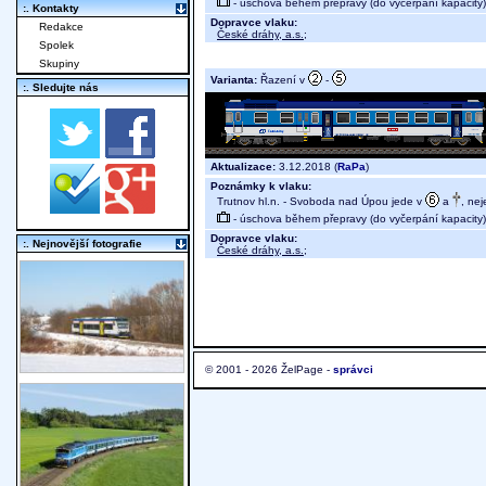
- úschova během přepravy (do vyčerpání kapacity)
:. Kontakty
Dopravce vlaku:
Redakce
České dráhy, a.s.
;
Spolek
Skupiny
Varianta:
Řazení v
-
:. Sledujte nás
Aktualizace:
3.12.2018 (
RaPa
)
Poznámky k vlaku:
Trutnov hl.n. - Svoboda nad Úpou jede v
a
, nej
- úschova během přepravy (do vyčerpání kapacity)
Dopravce vlaku:
:. Nejnovější fotografie
České dráhy, a.s.
;
© 2001 - 2026 ŽelPage -
správci