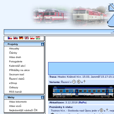
..
:. Projekty
Aktuality
Články
Atlas drah
Fotogalerie
Kalendář akcí
Přihlášky na akce
Seznam tratí
Trasa:
Hradec Králové hl.n. 15.03, Jaroměř 15.17-15.
Řazení vlaků
Varianta:
Řazení v
,
a
eShop
Odkazy
RSS kanál
:. Weby
Atlas lokomotiv
Aktualizace:
3.12.2018 (
RaPa
)
Atlas vozů
Poznámky k vlaku:
Nejkrásnější nádraží ČR
Trutnov hl.n. - Svoboda nad Úpou jede v
a
, nej