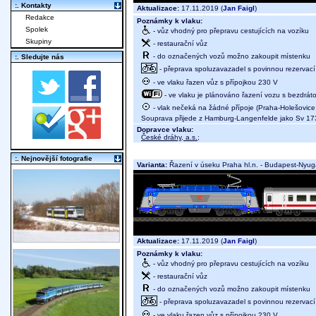
:. Kontakty
Aktualizace:
17.11.2019 (
Jan Faigl
)
Redakce
Poznámky k vlaku:
Spolek
- vůz vhodný pro přepravu cestujících na vozíku
Skupiny
- restaurační vůz
- do označených vozů možno zakoupit místenku
:. Sledujte nás
- přeprava spoluzavazadel s povinnou rezervací 
- ve vlaku řazen vůz s přípojkou 230 V
- ve vlaku je plánováno řazení vozu s bezdráto
- vlak nečeká na žádné přípoje (Praha-Holešovice,
Souprava přijede z Hamburg-Langenfelde jako Sv 17
Dopravce vlaku:
České dráhy, a.s.
;
:. Nejnovější fotografie
Varianta:
Řazení v úseku Praha hl.n. - Budapest-Nyuga
Aktualizace:
17.11.2019 (
Jan Faigl
)
Poznámky k vlaku:
- vůz vhodný pro přepravu cestujících na vozíku
- restaurační vůz
- do označených vozů možno zakoupit místenku
- přeprava spoluzavazadel s povinnou rezervací 
- ve vlaku řazen vůz s přípojkou 230 V