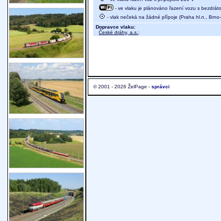
- ve vlaku je plánováno řazení vozu s bezdráto
- vlak nečeká na žádné přípoje (Praha hl.n., Brno-
Dopravce vlaku:
České dráhy, a.s.
;
© 2001 - 2026 ŽelPage -
správci