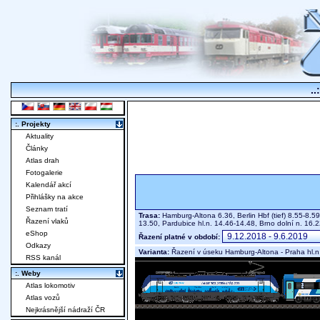
..
:. Projekty
Aktuality
Články
Atlas drah
Fotogalerie
Kalendář akcí
Přihlášky na akce
Seznam tratí
Trasa:
Hamburg-Altona 6.36, Berlin Hbf (tief) 8.55-8.5
Řazení vlaků
13.50, Pardubice hl.n. 14.46-14.48, Brno dolní n. 16.
eShop
Řazení platné v období:
Odkazy
Varianta:
Řazení v úseku Hamburg-Altona - Praha hl.n
RSS kanál
:. Weby
Atlas lokomotiv
Atlas vozů
Nejkrásnější nádraží ČR