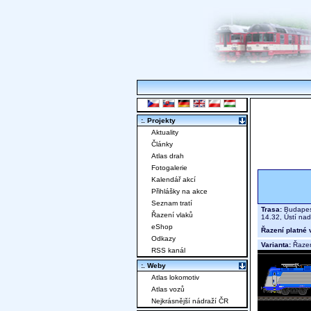
:. Projekty
Aktuality
Články
Atlas drah
Fotogalerie
Kalendář akcí
Přihlášky na akce
Seznam tratí
Trasa:
Budapest-
Řazení vlaků
14.32, Ústí na
eShop
Řazení platné 
Odkazy
Varianta:
Řazen
RSS kanál
:. Weby
Atlas lokomotiv
Atlas vozů
Nejkrásnější nádraží ČR