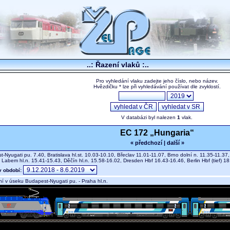
..: Řazení vlaků :..
Pro vyhledání vlaku zadejte jeho číslo, nebo název.
Hvězdičku * lze při vyhledávání používat dle zvyklostí.
V databázi byl nalezen
1
vlak.
EC 172 „Hungaria“
« předchozí
|
další »
Nyugati pu. 7.40, Bratislava hl.st. 10.03-10.10, Břeclav 11.01-11.07, Brno dolní n. 11.35-11.37,
d Labem hl.n. 15.41-15.43, Děčín hl.n. 15.58-16.02, Dresden Hbf 16.43-16.46, Berlin Hbf (tief
v období:
í v úseku Budapest-Nyugati pu. - Praha hl.n.