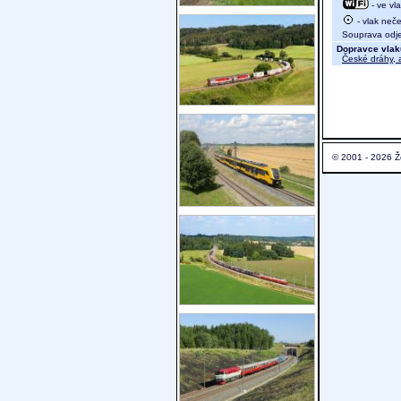
- ve vl
- vlak neče
Souprava odje
Dopravce vlak
České dráhy, a
© 2001 - 2026 Ž