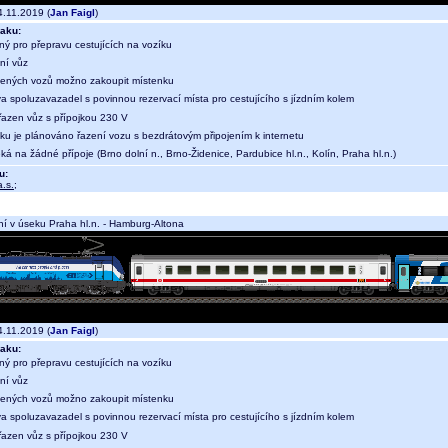
.11.2019 (
Jan Faigl
)
aku:
ný pro přepravu cestujících na vozíku
ní vůz
ených vozů možno zakoupit místenku
a spoluzavazadel s povinnou rezervací místa pro cestujícího s jízdním kolem
 řazen vůz s přípojkou 230 V
aku je plánováno řazení vozu s bezdrátovým připojením k internetu
ká na žádné přípoje (Brno dolní n., Brno-Židenice, Pardubice hl.n., Kolín, Praha hl.n.)
u:
.s.
;
í v úseku Praha hl.n. - Hamburg-Altona
.11.2019 (
Jan Faigl
)
aku:
ný pro přepravu cestujících na vozíku
ní vůz
ených vozů možno zakoupit místenku
a spoluzavazadel s povinnou rezervací místa pro cestujícího s jízdním kolem
 řazen vůz s přípojkou 230 V