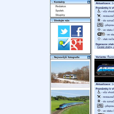
:. Kontakty
Aktualizace:
14
Redakce
Poznámky k vl
Spolek
- vůz vhod
Skupiny
- restaurač
- do označ
:. Sledujte nás
- přeprav
- ve vlaku
- ve vl
- vlak neče
Dopravce vlak
České dráhy, a
Varianta:
Řazen
:. Nejnovější fotografie
Aktualizace:
14
Poznámky k vl
- vůz vhod
- restaurač
- do označ
- přeprav
- ve vlaku