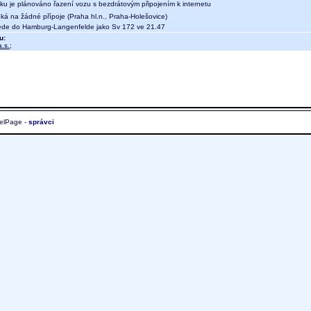
aku je plánováno řazení vozu s bezdrátovým připojením k internetu
ká na žádné přípoje (Praha hl.n., Praha-Holešovice)
de do Hamburg-Langenfelde jako Sv 172 ve 21.47
u:
.s.
;
elPage -
správci