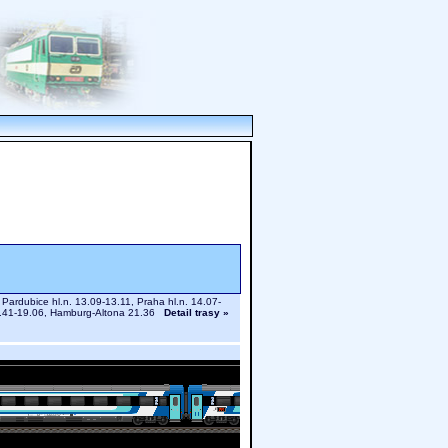
 Pardubice hl.n. 13.09-13.11, Praha hl.n. 14.07-
) 18.41-19.06, Hamburg-Altona 21.36
Detail trasy »