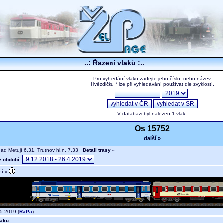
..: Řazení vlaků :..
Pro vyhledání vlaku zadejte jeho číslo, nebo název.
Hvězdičku * lze při vyhledávání používat dle zvyklostí.
V databázi byl nalezen
1
vlak.
Os 15752
další »
nad Metují 6.31, Trutnov hl.n. 7.33
Detail trasy »
v období:
ní v
5.2019 (
RaPa
)
aku: