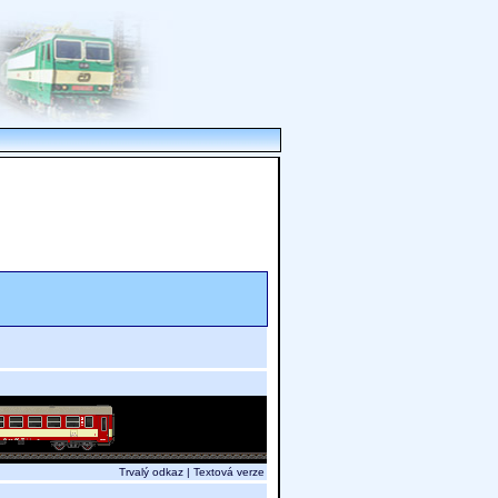
Trvalý odkaz
|
Textová verze