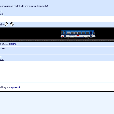
a spoluzavazadel (do vyčerpání kapacity)
u:
.s.
;
ní v
-
5.2019 (
RaPa
)
aku:
u:
.s.
;
elPage -
správci