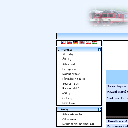
:. Projekty
Aktuality
Články
Atlas drah
Fotogalerie
Kalendář akcí
Přihlášky na akce
Seznam tratí
Trasa:
Teplice 
Řazení vlaků
Řazení platné 
eShop
Odkazy
Varianta:
Řaze
RSS kanál
:. Weby
Atlas lokomotiv
Atlas vozů
Aktualizace:
4.
Nejkrásnější nádraží ČR
Poznámky k vl