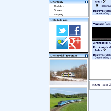
Jede v
:. Kontakty
- přeprav
Redakce
Spolek
Dopravce vlak
České dráhy, a
Skupiny
:. Sledujte nás
Varianta:
Řaze
Aktualizace:
4.
Poznámky k vl
Jede v
Dopravce vlak
:. Nejnovější fotografie
České dráhy, a
© 2001 - 2026 Ž