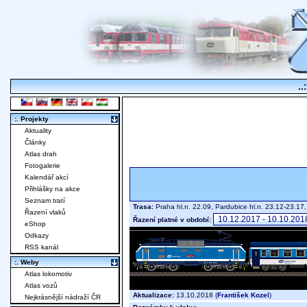
..
:. Projekty
Aktuality
Články
Atlas drah
Fotogalerie
Kalendář akcí
Přihlášky na akce
Seznam tratí
Trasa:
Praha hl.n. 22.09, Pardubice hl.n. 23.12-23.1
Řazení vlaků
Řazení platné v období:
eShop
Odkazy
RSS kanál
:. Weby
Atlas lokomotiv
Atlas vozů
Aktualizace:
13.10.2018 (
František Kozel
)
Nejkrásnější nádraží ČR