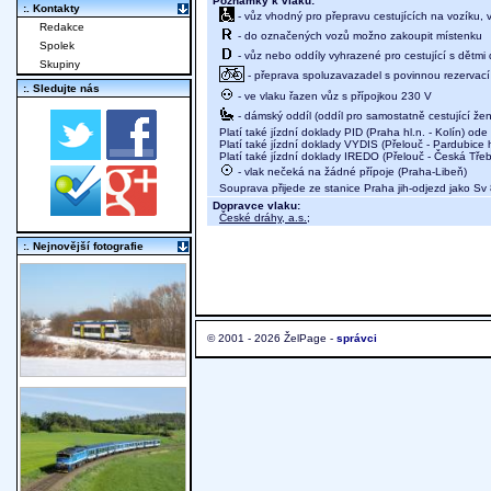
Poznámky k vlaku:
:. Kontakty
- vůz vhodný pro přepravu cestujících na vozíku,
Redakce
- do označených vozů možno zakoupit místenku
Spolek
- vůz nebo oddíly vyhrazené pro cestující s dětmi 
Skupiny
- přeprava spoluzavazadel s povinnou rezervací m
:. Sledujte nás
- ve vlaku řazen vůz s přípojkou 230 V
- dámský oddíl (oddíl pro samostatně cestující žen
Platí také jízdní doklady PID (Praha hl.n. - Kolín) od
Platí také jízdní doklady VYDIS (Přelouč - Pardubice h
Platí také jízdní doklady IREDO (Přelouč - Česká Tře
- vlak nečeká na žádné přípoje (Praha-Libeň)
Souprava přijede ze stanice Praha jih-odjezd jako Sv
Dopravce vlaku:
České dráhy, a.s.
;
:. Nejnovější fotografie
© 2001 - 2026 ŽelPage -
správci