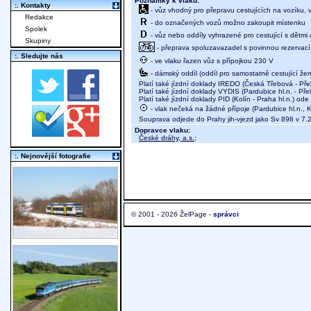
Poznámky k vlaku:
:. Kontakty
- vůz vhodný pro přepravu cestujících na vozíku,
Redakce
- do označených vozů možno zakoupit místenku
Spolek
- vůz nebo oddíly vyhrazené pro cestující s dětmi 
Skupiny
- přeprava spoluzavazadel s povinnou rezervací m
:. Sledujte nás
- ve vlaku řazen vůz s přípojkou 230 V
- dámský oddíl (oddíl pro samostatně cestující žen
Platí také jízdní doklady IREDO (Česká Třebová - Pře
Platí také jízdní doklady VYDIS (Pardubice hl.n. - Pře
Platí také jízdní doklady PID (Kolín - Praha hl.n.) od
- vlak nečeká na žádné přípoje (Pardubice hl.n., K
Souprava odjede do Prahy jih-vjezd jako Sv 898 v 7.
Dopravce vlaku:
České dráhy, a.s.
;
:. Nejnovější fotografie
© 2001 - 2026 ŽelPage -
správci