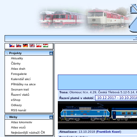
..
:. Projekty
Aktuality
Články
Atlas drah
Fotogalerie
Kalendář akcí
Přihlášky na akce
Seznam tratí
Trasa:
Olomouc hl.n. 4.29, Česká Třebová 5.12-5.14, P
Řazení vlaků
Řazení platné v období:
eShop
Odkazy
RSS kanál
:. Weby
Atlas lokomotiv
Atlas vozů
Aktualizace:
13.10.2018 (
František Kozel
)
Nejkrásnější nádraží ČR