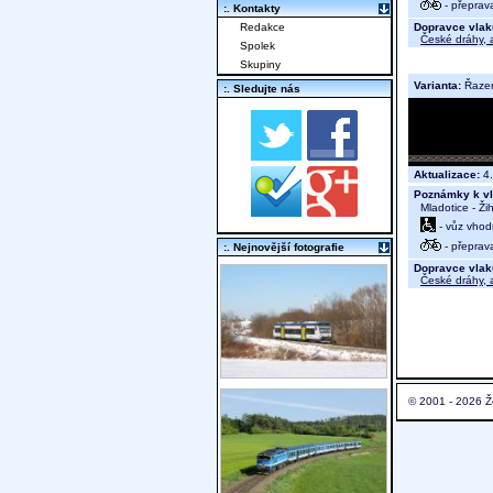
- přeprav
:. Kontakty
Dopravce vlak
Redakce
České dráhy, a
Spolek
Skupiny
Varianta:
Řaze
:. Sledujte nás
Aktualizace:
4.
Poznámky k vl
Mladotice - Žih
- vůz vhod
- přeprav
:. Nejnovější fotografie
Dopravce vlak
České dráhy, a
© 2001 - 2026 Ž