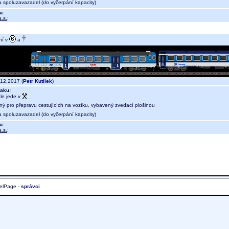
a spoluzavazadel (do vyčerpání kapacity)
u:
.s.
;
ní v
a
12.2017 (
Petr Kutílek
)
aku:
le jede v
ný pro přepravu cestujících na vozíku, vybavený zvedací plošinou
a spoluzavazadel (do vyčerpání kapacity)
u:
.s.
;
elPage -
správci