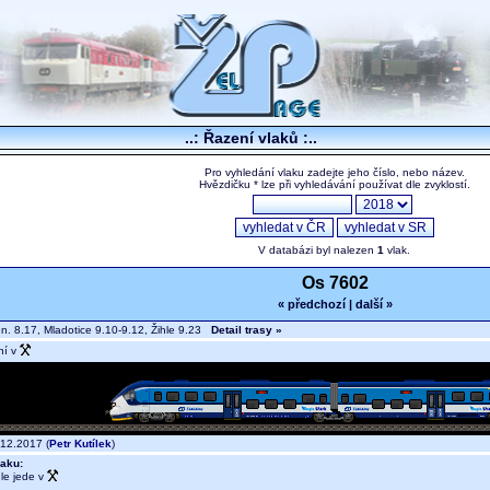
..: Řazení vlaků :..
Pro vyhledání vlaku zadejte jeho číslo, nebo název.
Hvězdičku * lze při vyhledávání používat dle zvyklostí.
V databázi byl nalezen
1
vlak.
Os 7602
« předchozí
|
další »
.n. 8.17, Mladotice 9.10-9.12, Žihle 9.23
Detail trasy »
ní v
12.2017 (
Petr Kutílek
)
aku:
le jede v