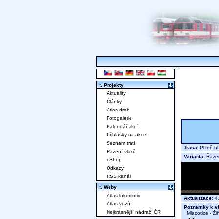
:. Projekty
Aktuality
Články
Atlas drah
Fotogalerie
Kalendář akcí
Přihlášky na akce
Seznam tratí
Trasa:
Plzeň hl
Řazení vlaků
Varianta:
Řaze
eShop
Odkazy
RSS kanál
:. Weby
Atlas lokomotiv
Aktualizace:
4.
Atlas vozů
Poznámky k vl
Nejkrásnější nádraží ČR
Mladotice - Žih