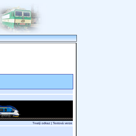
Trvalý odkaz
|
Textová verze