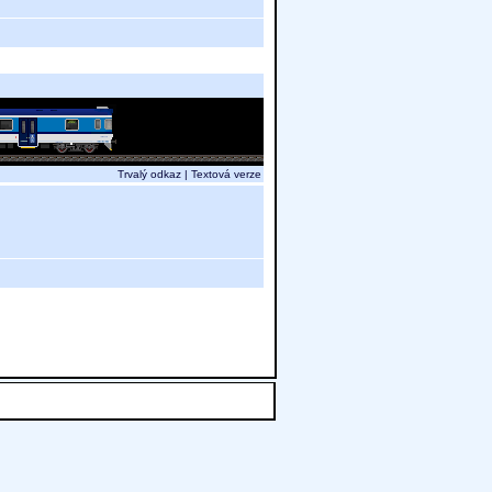
Trvalý odkaz
|
Textová verze