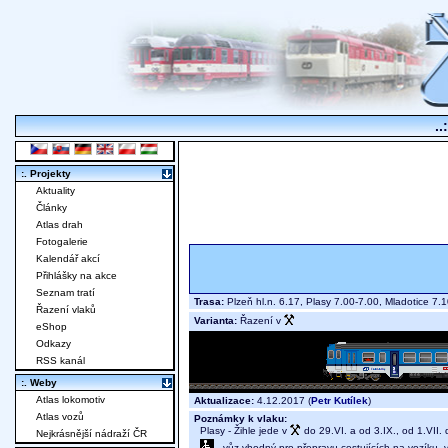
..
:. Projekty
Aktuality
Články
Atlas drah
Fotogalerie
Kalendář akcí
Přihlášky na akce
Seznam tratí
Trasa:
Plzeň hl.n. 6.17, Plasy 7.00-7.00, Mladotice 7.
Řazení vlaků
Varianta:
Řazení v
eShop
Odkazy
RSS kanál
:. Weby
Atlas lokomotiv
Aktualizace:
4.12.2017 (
Petr Kutílek
)
Atlas vozů
Poznámky k vlaku:
Plasy - Žihle jede v
do 29.VI. a od 3.IX., od 1.VII.
Nejkrásnější nádraží ČR
- vůz vhodný pro přepravu cestujících na vozíku,