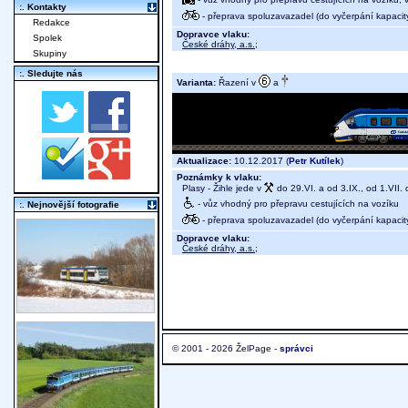
:. Kontakty
- přeprava spoluzavazadel (do vyčerpání kapacit
Redakce
Dopravce vlaku:
Spolek
České dráhy, a.s.
;
Skupiny
:. Sledujte nás
Varianta:
Řazení v
a
Aktualizace:
10.12.2017 (
Petr Kutílek
)
Poznámky k vlaku:
Plasy - Žihle jede v
do 29.VI. a od 3.IX., od 1.VII.
- vůz vhodný pro přepravu cestujících na vozíku
:. Nejnovější fotografie
- přeprava spoluzavazadel (do vyčerpání kapacit
Dopravce vlaku:
České dráhy, a.s.
;
© 2001 - 2026 ŽelPage -
správci